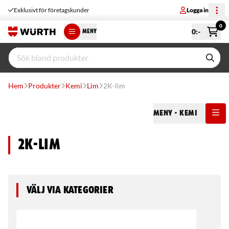
Exklusivt för företagskunder
Logga in
0
0
:-
MENY
Hem
Produkter
Kemi
Lim
2K-lim
Meny
- Kemi
2K-lim
Välj via kategorier