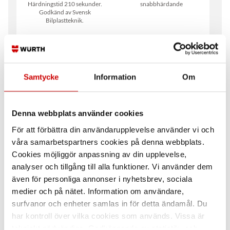
Härdningstid 210 sekunder.
snabbhärdande
Godkänd av Svensk
Bilplastteknik.
Samtycke
Information
Om
Denna webbplats använder cookies
Primer, Plastprimer
Blandarpip 3-pack
För att förbättra din användarupplevelse använder vi och
Förbehandling av plastmaterial
Till ESK-50 & FLM-50
våra samarbetspartners cookies på denna webbplats.
Cookies möjliggör anpassning av din upplevelse,
analyser och tillgång till alla funktioner. Vi använder dem
även för personliga annonser i nyhetsbrev, sociala
medier och på nätet. Information om användare,
surfvanor och enheter samlas in för detta ändamål. Du
har kontroll över vilka cookies som används. Vissa är
tekniskt nödvändiga. Godkännande av statistik- och