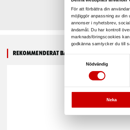
För att förbättra din använd
möjliggör anpassning av din u
annonser i nyhetsbrev, socia
ändamål. Du har kontroll öve
marknadsföringscookies kan i
godkänna samtycker du till så
Rekommenderat baserat på vald produkt
Samtyckesval
Nödvändig
Neka