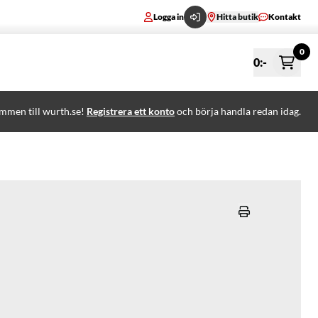
Logga in
Hitta butik
Kontakt
0
0
:-
mmen till wurth.se!
Registrera ett konto
och börja handla redan idag.