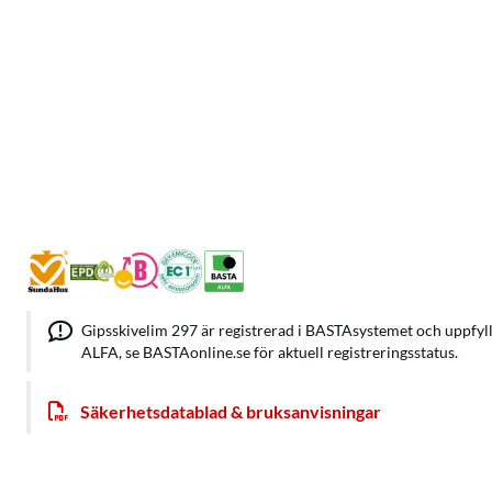
Gipsskivelim 297 är registrerad i BASTAsystemet och uppfyl
ALFA, se BASTAonline.se för aktuell registreringsstatus.
Säkerhetsdatablad & bruksanvisningar