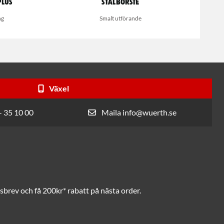
Plus
Stålborste
ng
Smalt utförande
Växel
- 35 10 00
Maila info@wuerth.se
brev och få 200kr* rabatt på nästa order.