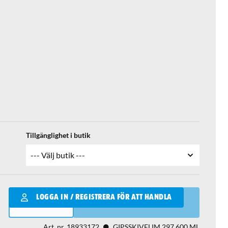
Tillgänglighet i butik
Qantity
LOGGA IN / REGISTRERA FÖR ATT HANDLA
LÄGG I VARUKORGEN
Art. nr.
18933172
GIPSSKIVELIM 297 600 ML