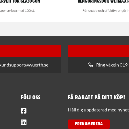
ervett för glasögon
Rengöringsduk Wetmax 
spenserbox med 100 st.
För snabb och effektiv rengöri
 kundsupport@wuerth.se
Ring växeln 019 
Följ oss
Få rabatt på ditt köp!
Facebook
Håll dig uppdaterad med nyhets
LinkedIn
PRENUMERERA