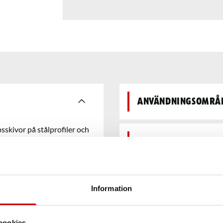
Användningsområ
psskivor på stålprofiler och
Egenskaper
Säkerhetsdatabla
Information
Teknisk data
cookies