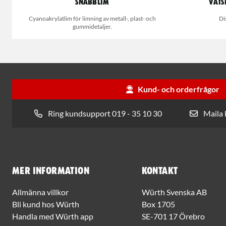
Snabblim
Våts
Cyanoakrylatlim för limning av metall-, plast- och
Di
gummidetaljer.
Kund- och orderfrågor
Ring kundsupport 019 - 35 10 30
Maila
Mer information
Kontakt
Allmänna villkor
Würth Svenska AB
Bli kund hos Würth
Box 1705
Handla med Würth app
SE-701 17 Örebro