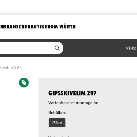
ER
BRANSCHER
BUTIKER
OM WÜRTH
Välko
kivelim 297
Gipsskivelim 297
Vattenbaserat montagelim
Behållare
Påse