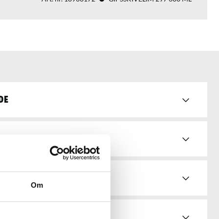
de
d & bruksanvisningar
Om