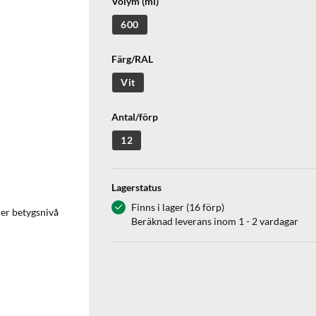
Volym (ml)
600
Färg/RAL
Vit
Antal/förp
12
Lagerstatus
Finns i lager (16 förp)
ler betygsnivå
Beräknad leverans inom 1 - 2 vardagar