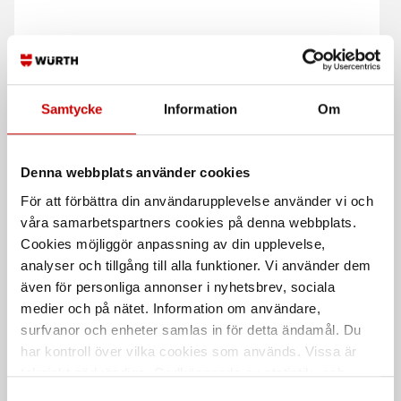
Kontaktlim, Extra
Snabblim
Samtycke
Information
Om
Mångsidigt lim för universell
Cyanoakrylatlim för limning av
användning
metall-, plast- och gummidetaljer.
Denna webbplats använder cookies
För att förbättra din användarupplevelse använder vi och
våra samarbetspartners cookies på denna webbplats.
Cookies möjliggör anpassning av din upplevelse,
analyser och tillgång till alla funktioner. Vi använder dem
även för personliga annonser i nyhetsbrev, sociala
medier och på nätet. Information om användare,
Limmar och Tätar
Kraftklisterspray
surfvanor och enheter samlas in för detta ändamål. Du
har kontroll över vilka cookies som används. Vissa är
Konstruktions- och tätningsmassa
Spraybart kontaktlim
på PU-bas
tekniskt nödvändiga. Godkännande av statistik- och
marknadsföringscookies kan innebära dataöverföring till
Samtyckesval