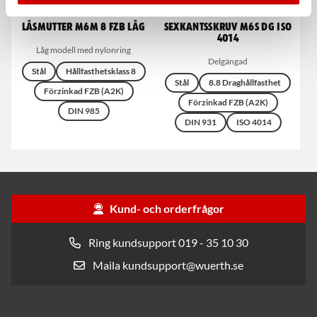
Låsmutter M6M 8 FZB Låg
Sexkantsskruv M6S DG ISO
4014
Låg modell med nylonring
Delgängad
Stål
Hållfasthetsklass 8
Stål
8.8 Draghållfasthet
Förzinkad FZB (A2K)
Förzinkad FZB (A2K)
DIN 985
DIN 931
ISO 4014
Kund- och orderfrågor
Ring kundsupport 019 - 35 10 30
Maila kundsupport@wuerth.se