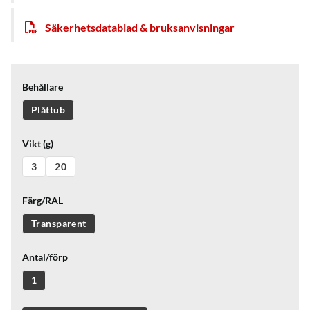
Säkerhetsdatablad & bruksanvisningar
Behållare
Plåttub
Vikt (g)
3
20
Färg/RAL
Transparent
Antal/förp
1