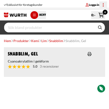
Exklusivt för företagskunder
Logga in
0
0
:-
MENY
Hem
Produkter
Kemi
Lim
Snabblim
Snabblim, Gel
Snabblim, Gel
Cyanoakrylatlim i geléform
5.0
3 recensioner