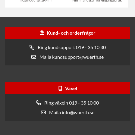
Högmoduligt 1K-lim
Nitrilhandskar för engångsbruk
Kund- och orderfrågor
Ring kundsupport 019 - 35 10 30
Maila kundsupport@wuerth.se
Växel
Ring växeln 019 - 35 10 00
Maila info@wuerth.se