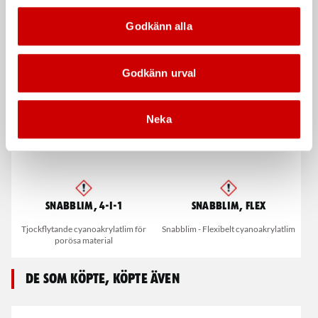
Klädseltvätt SEG 10
Snabblim
Godkänn alla
Compact
Cyanoakrylatlim för limning av
Våt- och torrdammsugare
metall-, plast- och gummidetaljer.
Godkänn urval
Neka
Snabblim, 4-i-1
Snabblim, Flex
Tjockflytande cyanoakrylatlim för
Snabblim - Flexibelt cyanoakrylatlim
porösa material
De som köpte, köpte även