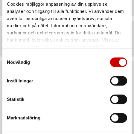
Cookies möjliggör anpassning av din upplevelse,
analyser och tillgång till alla funktioner. Vi använder dem
även för personliga annonser i nyhetsbrev, sociala
medier och på nätet. Information om användare,
surfvanor och enheter samlas in för detta ändamål. Du
Artiklar
har kontroll över vilka cookies som används. Vissa är
tekniskt nödvändiga. Godkännande av statistik- och
marknadsföringscookies kan innebära dataöverföring till
Samtyckesval
länder utanför EU med olika dataskyddsnormer. Genom
Nödvändig
att godkänna samtycker du till sådana överföringar. Läs
Rekommenderat baserat på vald produkt
vår Integritetspolicy för mer information.
Inställningar
Kampanj
Statistik
Marknadsföring