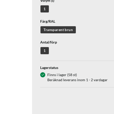
Volym (l)
1
Färg/RAL
Transparent brun
Antal/förp
1
Lagerstatus
Finns i lager (58 st)
Beräknad leverans inom 1 - 2 vardagar