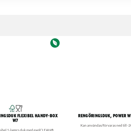
ingsduk flexibel Handy-box
Rengöringsduk, Power W
W7
Kan användas/förvaras ned till -
lexibel 1-lagers duk med exelCLEAN®