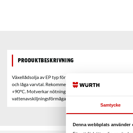
Produktbeskrivning
Växellådsolja av EP typ för växlar där svåra driftförhållanden
och låga varvtal. Rekommenderas för kugg- och snäckväxlar
+90°C. Motverkar nötning, oxidation, rost och skumning. H
vattenavskiljningsförmåga.
Samtycke
Denna webbplats använder 