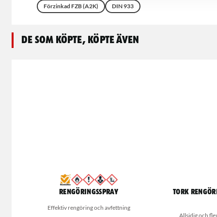
Förzinkad FZB (A2K)
DIN 933
De som köpte, köpte även
Rengöringsspray
Tork Rengör
Effektiv rengöring och avfettning
Allsidig och f