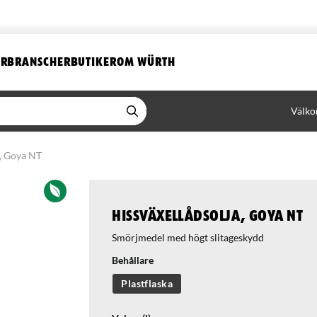
ER
BRANSCHER
BUTIKER
OM WÜRTH
Välko
a, Goya NT
Hissväxellådsolja, Goya NT
Smörjmedel med högt slitageskydd
Behållare
Plastflaska