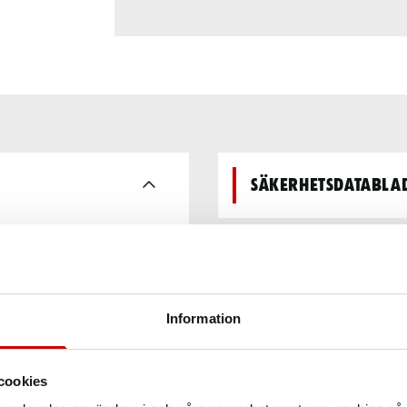
Säkerhetsdatabla
 råder t.ex. vid höga tryck
 med temperaturer upp till
Teknisk data
ar god
Information
cookies