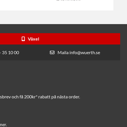
Växel
- 35 10 00
Maila info@wuerth.se
brev och få 200kr* rabatt på nästa order.
mer.