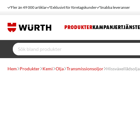
Fler än 49 000 artiklar
Exklusivt för företagskunder
Snabba leveranser
PRODUKTER
KAMPANJER
TJÄNST
Hem
Produkter
Kemi
Olja
Transmissionsoljor
Hissväxellådsolj