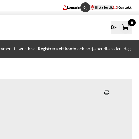
Logga in
Hitta butik
Kontakt
0
0
:-
mmen till wurth.se!
Registrera ett konto
och börja handla redan idag.