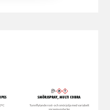
ipes
Smörjspray, Multi Cobra
20°C
Tunnflytande rost- och smörjolja med variabelt
spraymunstycke