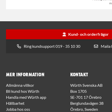
m
Kund- och orderfrågor
Ring kundsupport 019 - 35 10 30
Maila
Mer information
Kontakt
Allmänna villkor
Würth Svenska AB
Bli kund hos Würth
Box 1705
Handla med Würth app
SE-701 17 Örebro
Hållbarhet
Berglundavägen 38
Jobba hos oss
Örebro, Sweden