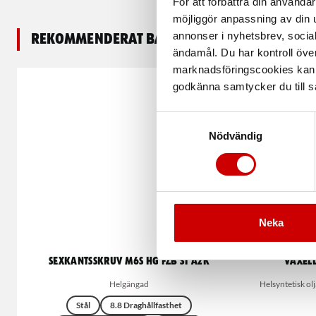
För att förbättra din använd
möjliggör anpassning av din u
annonser i nyhetsbrev, socia
Rekommenderat baserat på vald produkt
ändamål. Du har kontroll öve
marknadsföringscookies kan i
godkänna samtycker du till så
Samtyckesval
Nödvändig
Neka
Sexkantsskruv M6S HG FZB ST A2K
Växell
Helgängad
Helsyntetisk ol
Stål
8.8 Draghållfasthet