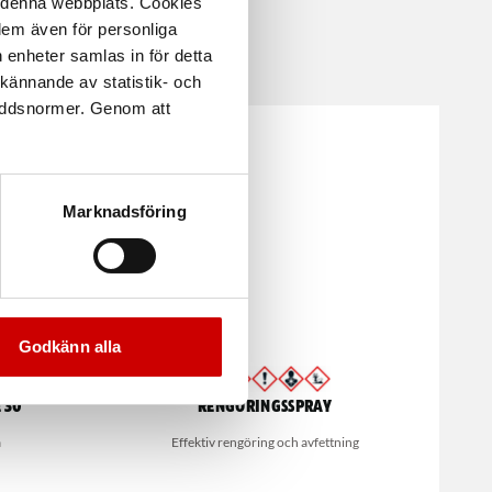
å denna webbplats. Cookies
 dem även för personliga
 enheter samlas in för detta
kännande av statistik- och
kyddsnormer. Genom att
Marknadsföring
Godkänn alla
 30
Rengöringsspray
a
Effektiv rengöring och avfettning