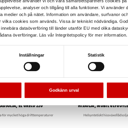
arupplevelse använder vi och våra samarbetspartners cookies p
pplevelse, analyser och tillgång till alla funktioner. Vi använder
la medier och på nätet. Information om användare, surfvanor och
r vilka cookies som används. Vissa är tekniskt nödvändiga. God
nnebära dataöverföring till länder utanför EU med olika datas
dana överföringar. Läs vår Integritetspolicy för mer information.
Inställningar
Statistik
Godkänn urval
ådsolja, El Greco 220
Hissolja, Mobil Glygoyle
ja för mycket höga drifttemperaturer
Helsyntetiskt hissväxellådsolj