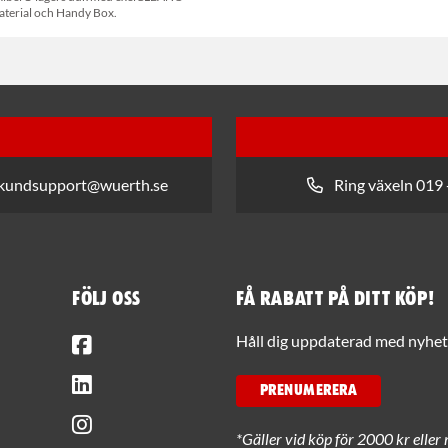
aterial och Handy Box.
 kundsupport@wuerth.se
Ring växeln 019 
Följ oss
Få rabatt på ditt köp!
Facebook
Håll dig uppdaterad med nyhets
LinkedIn
PRENUMERERA
Instagram
*Gäller vid köp för 2000 kr eller 