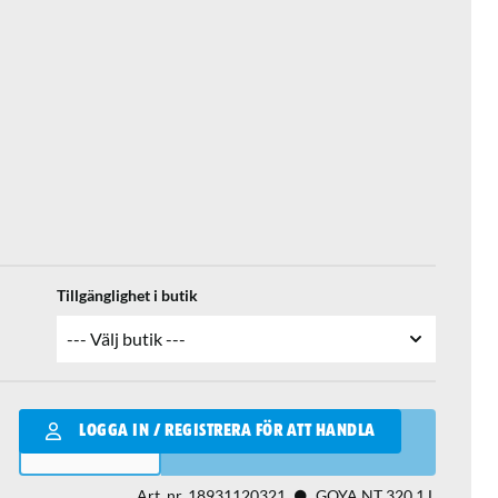
Tillgänglighet i butik
Qantity
LOGGA IN / REGISTRERA FÖR ATT HANDLA
LÄGG I VARUKORGEN
Art. nr.
18931120321
GOYA NT 320 1 L