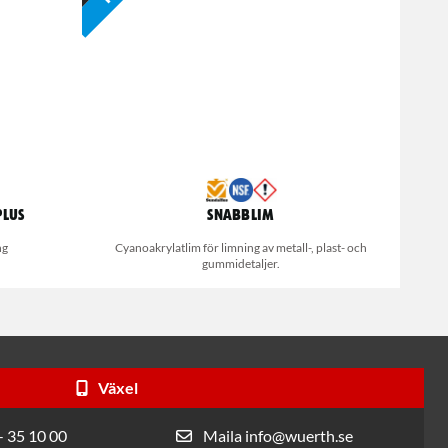
Plus
Snabblim
ng
Cyanoakrylatlim för limning av metall-, plast- och
gummidetaljer.
Växel
- 35 10 00
Maila info@wuerth.se