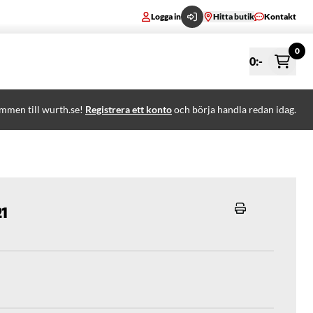
Logga in
Hitta butik
Kontakt
0
0
:-
mmen till wurth.se!
Registrera ett konto
och börja handla redan idag.
21