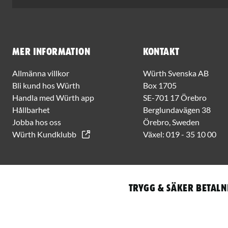
Mer information
Kontakt
Allmänna villkor
Würth Svenska AB
Bli kund hos Würth
Box 1705
Handla med Würth app
SE-701 17 Örebro
Hållbarhet
Berglundavägen 38
Jobba hos oss
Örebro, Sweden
Würth Kundklubb
Växel:
019 - 35 10 00
Trygg & säker betaln