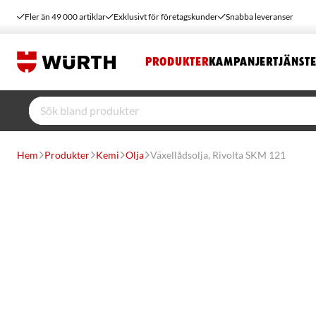
Fler än 49 000 artiklar
Exklusivt för företagskunder
Snabba leveranser
PRODUKTER
KAMPANJER
TJÄNST
Hem
Produkter
Kemi
Olja
Växellådsolja, Rivolta SKM 121