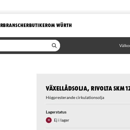
ER
BRANSCHER
BUTIKER
OM WÜRTH
Välko
Växellådsolja, Rivolta SKM 1
Högpresterande cirkulationsolja
Lagerstatus
Ej i lager