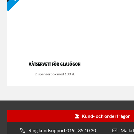
Våtservett för glasögon
Dispenserbox med 100 st.
Kund- och orderfrågor
Ring kundsupport 019 - 35 10 30
Maila