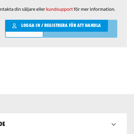
ntakta din säljare eller
kundsupport
för mer information.
Qantity
LOGGA IN / REGISTRERA FÖR ATT HANDLA
LÄGG I VARUKORGEN
de