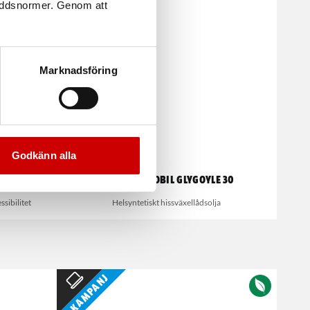
kyddsnormer. Genom att
Marknadsföring
Godkänn alla
 46
Hissolja, Mobil Glygoyle 30
sibilitet
Helsyntetiskt hissväxellådsolja
Kampanj