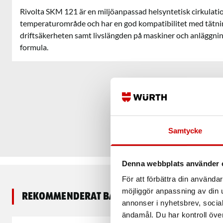
Rivolta SKM 121 är en miljöanpassad helsyntetisk cirkulatio
temperaturområde och har en god kompatibilitet med tätnin
driftsäkerheten samt livslängden på maskiner och anläggning
formula.
Samtycke
Denna webbplats använder 
För att förbättra din använd
möjliggör anpassning av din u
Rekommenderat baserat på vald produkt
annonser i nyhetsbrev, socia
ändamål. Du har kontroll öve