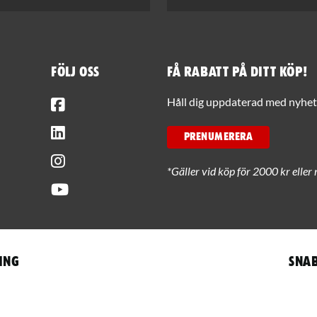
Följ oss
Få rabatt på ditt köp!
Facebook
Håll dig uppdaterad med nyhets
LinkedIn
PRENUMERERA
Instagram
*Gäller vid köp för 2000 kr eller 
Youtube
ing
Snab