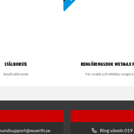
Stålborste
Rengöringsduk Wetmax 
Smalt utförande
För snabb och effektiv rengöri
 kundsupport@wuerth.se
Ring växeln 019 