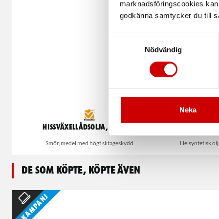
marknadsföringscookies kan i
godkänna samtycker du till så
Samtyckesval
Nödvändig
Neka
Hissväxellådsolja, Goya NT
Växell
Smörjmedel med högt slitageskydd
Helsyntetisk ol
De som köpte, köpte även
Kampanj