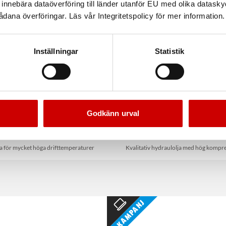
nnebära dataöverföring till länder utanför EU med olika datas
dana överföringar. Läs vår Integritetspolicy för mer information.
Inställningar
Statistik
Godkänn urval
ådsolja, El Greco 220
Hydro Lift Hydraulolja
ja för mycket höga drifttemperaturer
Kvalitativ hydraulolja med hög kompres
Kampanj