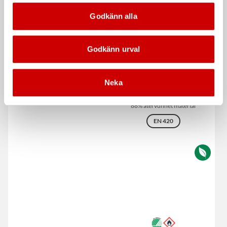
Kampanj
Godkänn alla
Godkänn urval
Vindruterengöring, Aktiv
Montagehandske Softflex
Neka
Ecoline
Rengörande skumspray
88% återvunnet material
EN 420