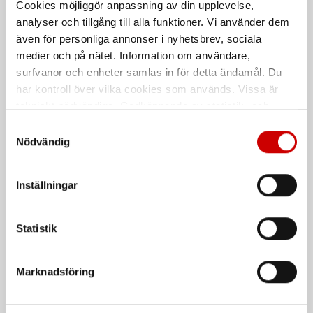
Kuddar
Entreprenad
Cookies möjliggör anpassning av din upplevelse,
analyser och tillgång till alla funktioner. Vi använder dem
Hög & snabb absorbtionsförmåga
Slitstark & förstärkt rulle 24X1,45m
vid konstant läckage
för entreprenad
även för personliga annonser i nyhetsbrev, sociala
medier och på nätet. Information om användare,
surfvanor och enheter samlas in för detta ändamål. Du
har kontroll över vilka cookies som används. Vissa är
tekniskt nödvändiga. Godkännande av statistik- och
marknadsföringscookies kan innebära dataöverföring till
Samtyckesval
länder utanför EU med olika dataskyddsnormer. Genom
Nödvändig
att godkänna samtycker du till sådana överföringar. Läs
vår Integritetspolicy för mer information.
Inställningar
Absorbent Universal Ark
Absorbent Universal Ark
Box
Luddfri & förstärkt ovansida med
hög uppsug för alla vätskor
Luddfri & slitstark, förpackad i
Statistik
praktisk väsklåda med bärhandtag
De som köpte, köpte även
Marknadsföring