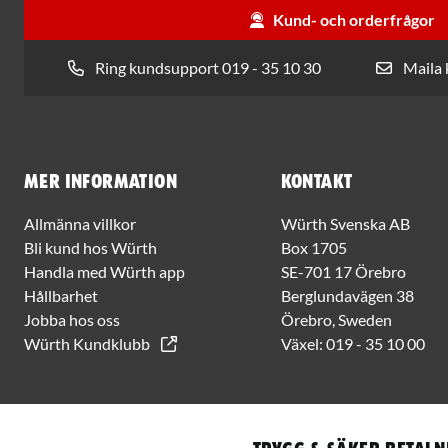
Kund- och orderfrågor
Ring kundsupport 019 - 35 10 30
Maila
Mer information
Kontakt
Allmänna villkor
Würth Svenska AB
Bli kund hos Würth
Box 1705
Handla med Würth app
SE-701 17 Örebro
Hållbarhet
Berglundavägen 38
Jobba hos oss
Örebro, Sweden
Würth Kundklubb
Växel:
019 - 35 10 00