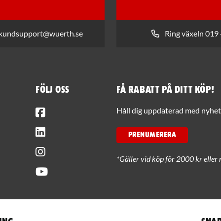
 kundsupport@wuerth.se
Ring växeln 019 
Följ oss
Få rabatt på ditt köp!
Facebook
Håll dig uppdaterad med nyhets
LinkedIn
PRENUMERERA
Instagram
*Gäller vid köp för 2000 kr eller 
Youtube