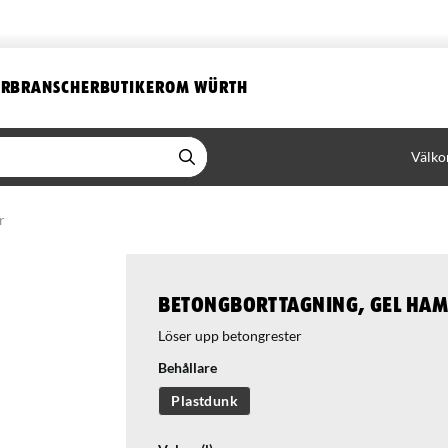
ER
BRANSCHER
BUTIKER
OM WÜRTH
Välko
r
Betongborttagning, Gel Ha
Löser upp betongrester
Behållare
Plastdunk