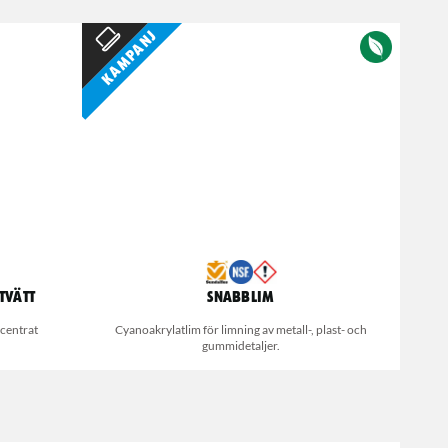
Kampanj
tvätt
Snabblim
centrat
Cyanoakrylatlim för limning av metall-, plast- och
gummidetaljer.