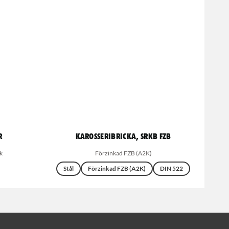
r
Karosseribricka, SRKB FZB
k
Förzinkad FZB (A2K)
Stål
Förzinkad FZB (A2K)
DIN 522