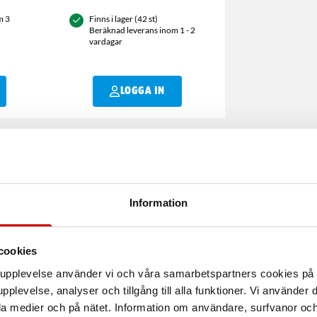
m 3
Finns i lager (42 st)
Beräknad leverans inom 1 - 2
vardagar
LOGGA IN
Information
Användningsområ
cookies
d och inte rinner av
arupplevelse använder vi och våra samarbetspartners cookies p
kas. Gel Hammer är verksam
Säkerhetsdatabla
pplevelse, analyser och tillgång till alla funktioner. Vi använder
la medier och på nätet. Information om användare, surfvanor och