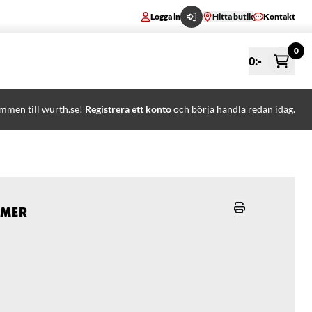
Logga in
Hitta butik
Kontakt
0
0
:-
mmen till wurth.se!
Registrera ett konto
och börja handla redan idag.
mmer