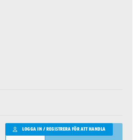
Qantity
LOGGA IN / REGISTRERA FÖR ATT HANDLA
LÄGG I VARUKORGEN