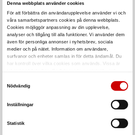
Denna webbplats använder cookies
För att förbättra din användarupplevelse använder vi och
våra samarbetspartners cookies på denna webbplats.
Cookies möjliggör anpassning av din upplevelse,
analyser och tillgång till alla funktioner. Vi använder dem
även för personliga annonser i nyhetsbrev, sociala
medier och på nätet. Information om användare,
Rengöringsspray
Allrengöring, BMF
surfvanor och enheter samlas in för detta ändamål. Du
har kontroll över vilka cookies som används. Vissa är
Effektiv rengöring och avfettning
Miljövänligt rengöringsmedel
tekniskt nödvändiga. Godkännande av statistik- och
marknadsföringscookies kan innebära dataöverföring till
Samtyckesval
länder utanför EU med olika dataskyddsnormer. Genom
Nödvändig
att godkänna samtycker du till sådana överföringar. Läs
vår Integritetspolicy för mer information.
Inställningar
Statistik
System för
Klädseltvätt SEG 10
stenskottsreparation
Compact