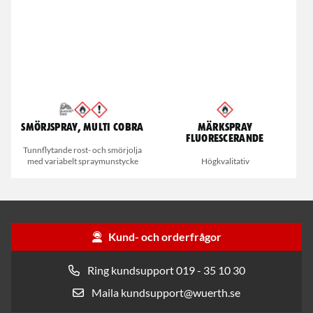
Smörjspray, Multi Cobra
Märkspray
fluorescerande
Tunnflytande rost- och smörjolja
med variabelt spraymunstycke
Högkvalitativ
Kund- och orderfrågor
Ring kundsupport 019 - 35 10 30
Maila kundsupport@wuerth.se