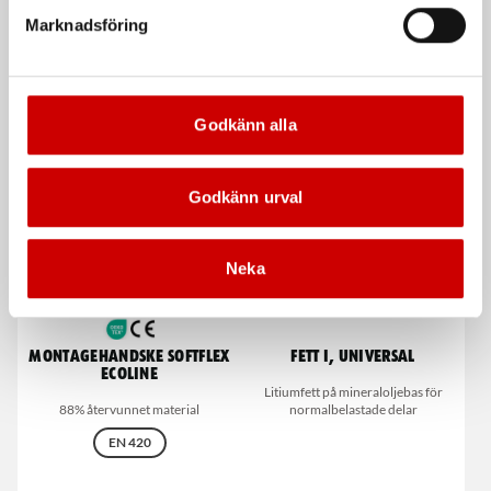
Marknadsföring
Snabbt och enkelt system för att
Våt- och torrdammsugare
reparera stenskott i vindruta
De som köpte, köpte även
Godkänn alla
Kampanj
Godkänn urval
Neka
Montagehandske Softflex
Fett I, universal
Ecoline
Litiumfett på mineraloljebas för
88% återvunnet material
normalbelastade delar
EN 420