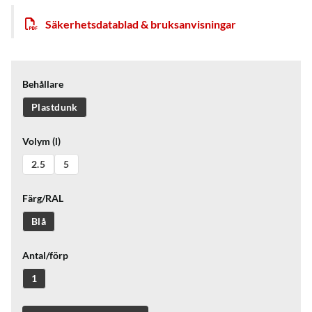
Säkerhetsdatablad & bruksanvisningar
Behållare
Plastdunk
Volym (l)
2.5
5
Färg/RAL
Blå
Antal/förp
1