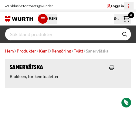
Exklusivt för företagskunder
Logga in
0
0
:-
MENY
Hem
Produkter
Kemi
Rengöring
Tvätt
Sanervätska
Sanervätska
Biokleen, för kemtoaletter