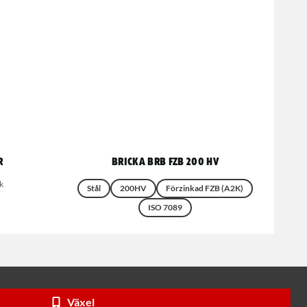
r
Bricka BRB FZB 200 HV
k
Stål
200HV
Förzinkad FZB (A2K)
ISO 7089
Växel