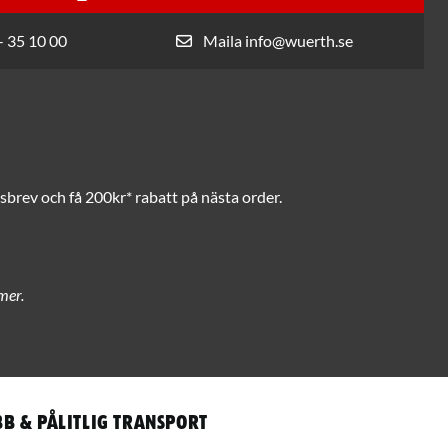
- 35 10 00
Maila info@wuerth.se
brev och få 200kr* rabatt på nästa order.
mer.
b & pålitlig transport