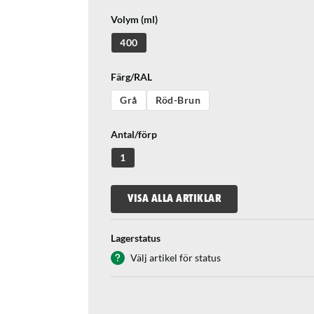
Volym (ml)
400
Färg/RAL
Grå
Röd-Brun
Antal/förp
1
VISA ALLA ARTIKLAR
Lagerstatus
Välj artikel för status