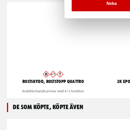
Neka
Rostskydd, Roststopp Quattro
2K Ep
Snabbtorkande primer med 4 i 1 funktion
De som köpte, köpte även