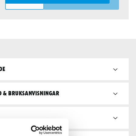
LÄGG I VARUKORGEN
de
d & bruksanvisningar