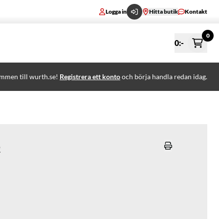
Logga in
Hitta butik
Kontakt
0
0
:-
mmen till wurth.se!
Registrera ett konto
och börja handla redan idag.
r