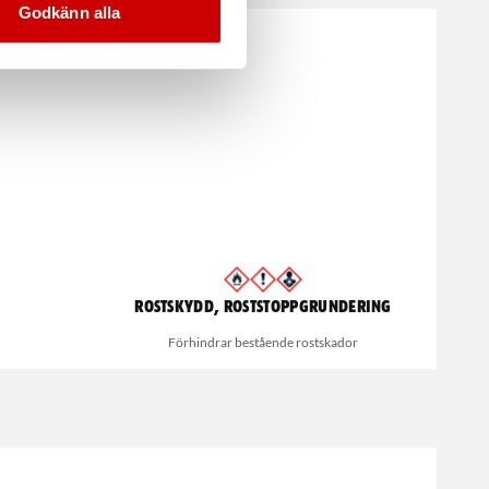
Godkänn alla
Rostskydd, Roststoppgrundering
Förhindrar bestående rostskador