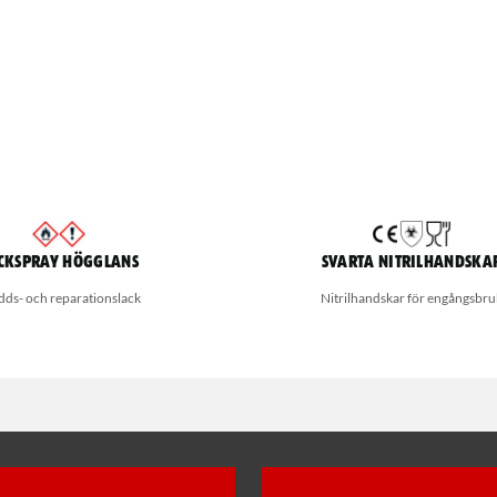
ckspray Högglans
Svarta nitrilhandska
dds- och reparationslack
Nitrilhandskar för engångsbru