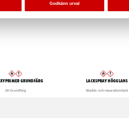
Godkänn urval
oxyprimer Grundfärg
Lackspray Högglans
2K Grundfärg
Skydds- och reparationslack