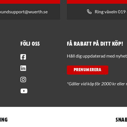
 kundsupport@wuerth.se
Ring växeln 019 
Följ oss
Få rabatt på ditt köp!
Facebook
Håll dig uppdaterad med nyhets
LinkedIn
PRENUMERERA
Instagram
*Gäller vid köp för 2000 kr eller 
Youtube
ing
Snab