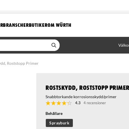
ER
BRANSCHER
BUTIKER
OM WÜRTH
Välko
ydd, Roststopp Primer
Rostskydd, Roststopp Prime
Snabbtorkande korrosionsskydd/primer
4.3
4 recensioner
Behållare
Sprayburk