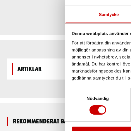
Samtycke
Denna webbplats använder 
För att förbättra din använd
möjliggör anpassning av din u
annonser i nyhetsbrev, socia
ändamål. Du har kontroll öve
Artiklar
marknadsföringscookies kan i
godkänna samtycker du till så
Samtyckesval
Nödvändig
Rekommenderat baserat på vald produkt