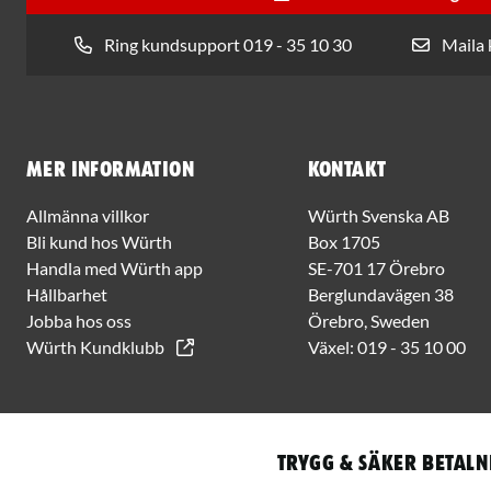
Ring kundsupport 019 - 35 10 30
Maila
Mer information
Kontakt
Allmänna villkor
Würth Svenska AB
Bli kund hos Würth
Box 1705
Handla med Würth app
SE-701 17 Örebro
Hållbarhet
Berglundavägen 38
Jobba hos oss
Örebro, Sweden
Würth Kundklubb
Växel:
019 - 35 10 00
Trygg & säker betaln