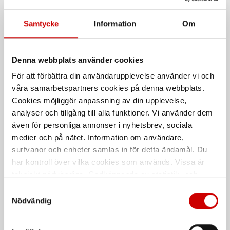
Samtycke
Information
Om
Denna webbplats använder cookies
För att förbättra din användarupplevelse använder vi och
våra samarbetspartners cookies på denna webbplats.
Cookies möjliggör anpassning av din upplevelse,
Cut+Cool Borr/Gängolja
Smörjspray, HHS 5000
analyser och tillgång till alla funktioner. Vi använder dem
Eco
HHS 5000 - Helsyntetisk krypolja
även för personliga annonser i nyhetsbrev, sociala
Miljövänlig olja i geléform
med PTFE
medier och på nätet. Information om användare,
surfvanor och enheter samlas in för detta ändamål. Du
De som köpte, köpte även
har kontroll över vilka cookies som används. Vissa är
tekniskt nödvändiga. Godkännande av statistik- och
marknadsföringscookies kan innebära dataöverföring till
Kampanj
Samtyckesval
länder utanför EU med olika dataskyddsnormer. Genom
Nödvändig
att godkänna samtycker du till sådana överföringar. Läs
vår Integritetspolicy för mer information.