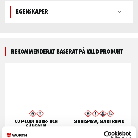
Egenskaper
Rekommenderat baserat på vald produkt
Cut+Cool Borr- och
Startspray, Start Rapid
gängolja
För eliminering av startsvårigheter.
Förlänger livslängden på verktyg
Till både diesel- och bensinmotorer.