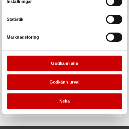
Inställningar
Statistik
Våtservett för glasögon
Stålborste
Dispenserbox med 100 st.
Smalt utförande
Marknadsföring
Kampanj
Kampanj
Godkänn alla
Godkänn urval
Rengöringsduk Wetmax
Snabblim
Neka
Plus
Cyanoakrylatlim för limning av
För snabb och effektiv rengöring
metall-, plast- och gummidetaljer.