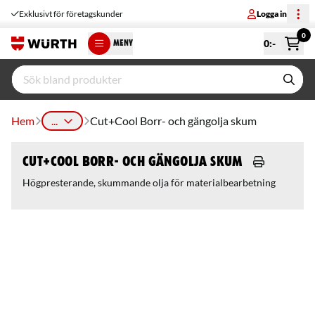
Exklusivt för företagskunder
Logga in
0
0
:-
MENY
Hem
...
Cut+Cool Borr- och gängolja skum
Cut+Cool Borr- och gängolja skum
Högpresterande, skummande olja för materialbearbetning