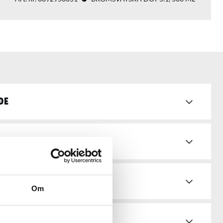
de
d & bruksanvisningar
Om