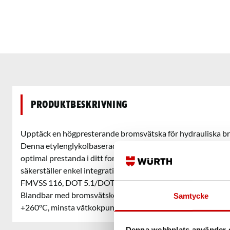
Produktbeskrivning
Upptäck en högpresterande bromsvätska för hydrauliska b
Denna etylenglykolbaserade vätska erbjuder en avancerad lö
optimal prestanda i ditt fordon. Flexibiliteten att blandas 
säkerställer enkel integration och smidig användning. Uppfyl
FMVSS 116, DOT 5.1/DOT4/DOT3, SAE J1703/SAE J1704 och
Blandbar med bromsvätskor av motsvarande specifikation.
Samtycke
+260°C, minsta våtkokpunkt +180°C.
Denna webbplats använder 