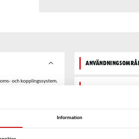
Användningsområ
roms- och kopplingssystem.
sning för att bibehålla
Egenskaper
med liknande vätskor
ler följande specifikationer:
 ISO 4925 (klass 3/4/5.1).
Säkerhetsdatabla
 Minsta torrkokpunkt
Information
Teknisk data
cookies