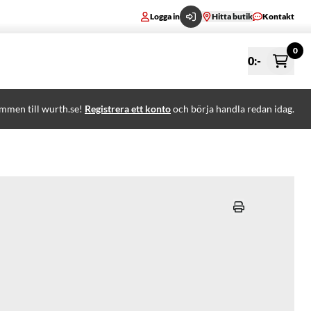
Logga in
Hitta butik
Kontakt
0
0
:-
mmen till wurth.se!
Registrera ett konto
och börja handla redan idag.