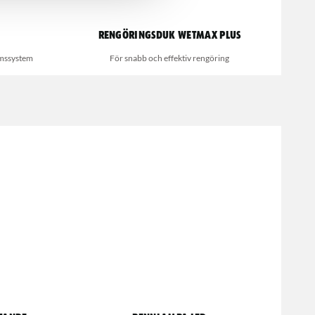
Rengöringsduk Wetmax Plus
omssystem
För snabb och effektiv rengöring