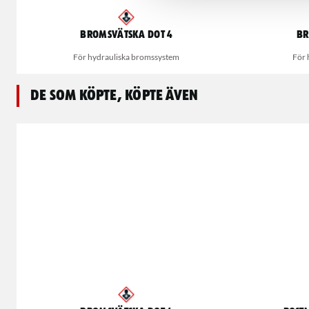
Bromsvätska DOT 4
Br
För hydrauliska bromssystem
För 
De som köpte, köpte även