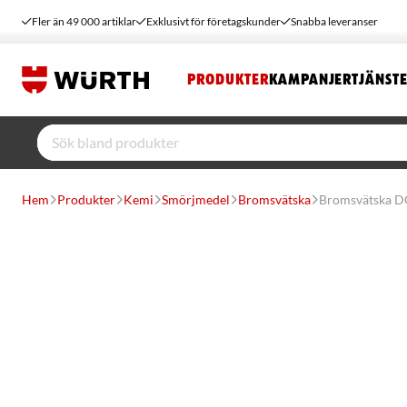
Fler än 49 000 artiklar
Exklusivt för företagskunder
Snabba leveranser
PRODUKTER
KAMPANJER
TJÄNST
Hem
Produkter
Kemi
Smörjmedel
Bromsvätska
Bromsvätska DO