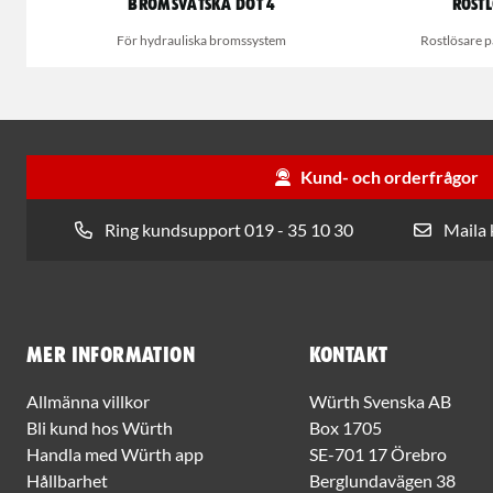
Bromsvätska DOT 4
Rostl
För hydrauliska bromssystem
Rostlösare på
Kund- och orderfrågor
Ring kundsupport 019 - 35 10 30
Maila
Mer information
Kontakt
Allmänna villkor
Würth Svenska AB
Bli kund hos Würth
Box 1705
Handla med Würth app
SE-701 17 Örebro
Hållbarhet
Berglundavägen 38