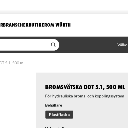
ER
BRANSCHER
BUTIKER
OM WÜRTH
Välko
T 5.1, 500 ml
Bromsvätska DOT 5.1, 500 ml
För hydrauliska broms- och kopplingssystem
Behållare
Plastflaska