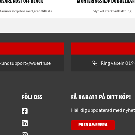
ösare Rost Off Black
Monteringstejp Dubbelhäf
 mineraloljebas med grafittillsats
Mycket stark vidhäftning
 kundsupport@wuerth.se
Ring växeln 019 
Följ oss
Få rabatt på ditt köp!
Facebook
Håll dig uppdaterad med nyhets
LinkedIn
PRENUMERERA
Instagram