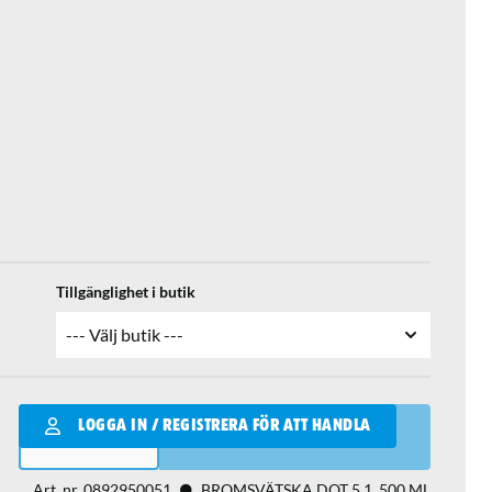
Tillgänglighet i butik
Qantity
LOGGA IN / REGISTRERA FÖR ATT HANDLA
LÄGG I VARUKORGEN
Art. nr.
0892950051
BROMSVÄTSKA DOT 5.1, 500 ML