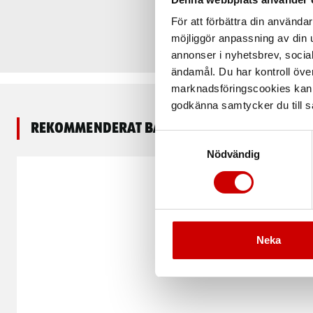
För att förbättra din använd
möjliggör anpassning av din u
annonser i nyhetsbrev, socia
ändamål. Du har kontroll öve
marknadsföringscookies kan i
godkänna samtycker du till så
Rekommenderat baserat på vald produkt
Samtyckesval
Nödvändig
Neka