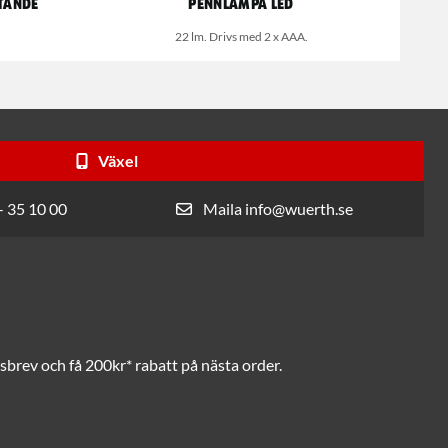
tande
Pennlampa LED
22 lm. Drivs med 2 x AAA.
Växel
- 35 10 00
Maila info@wuerth.se
brev och få 200kr* rabatt på nästa order.