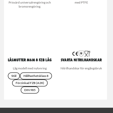
Prisvärd universalrengöring och
med PTFE
bromsrengöring.
Låsmutter M6M 8 FZB Låg
Svarta nitrilhandskar
Låg modell med nylonring
Nitrilhandskar för engångsbruk
Stål
Hållfasthetsklass 8
Förzinkad FZB (A2K)
DIN 985