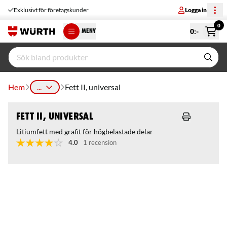
Exklusivt för företagskunder
Logga in
0
0
:-
MENY
Hem
...
Fett II, universal
Fett II, universal
Litiumfett med grafit för högbelastade delar
4.0
1 recension