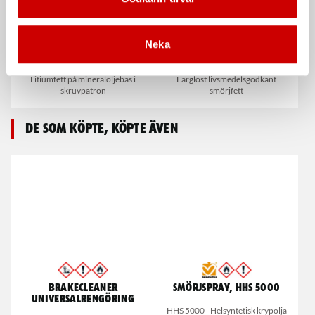
Neka
Fett High Performance
Fett III, universal
Litiumfett på mineraloljebas i
Färglöst livsmedelsgodkänt
skruvpatron
smörjfett
De som köpte, köpte även
Brakecleaner
Smörjspray, HHS 5000
universalrengöring
HHS 5000 - Helsyntetisk krypolja