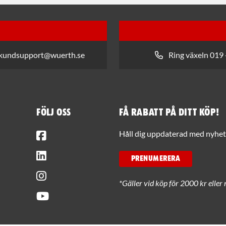
 kundsupport@wuerth.se
Ring växeln 019 
Följ oss
Få rabatt på ditt köp!
Facebook
Håll dig uppdaterad med nyhets
LinkedIn
PRENUMERERA
Instagram
*Gäller vid köp för 2000 kr eller 
Youtube