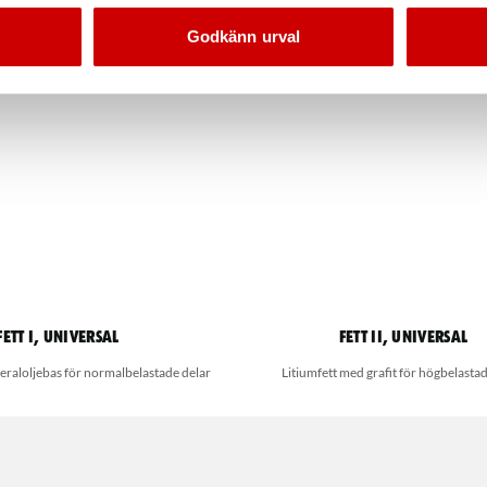
Godkänn urval
Fett I, universal
Fett II, universal
neraloljebas för normalbelastade delar
Litiumfett med grafit för högbelastad