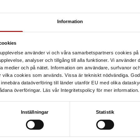
Information
Användningsområ
cookies
llande EP-additiv och
arupplevelse använder vi och våra samarbetspartners cookies p
öga temperaturer än vanliga
Egenskaper
pplevelse, analyser och tillgång till alla funktioner. Vi använder
ter temperaturchocker uppåt
la medier och på nätet. Information om användare, surfvanor och
r vilka cookies som används. Vissa är tekniskt nödvändiga. God
Teknisk data
nnebära dataöverföring till länder utanför EU med olika datas
dana överföringar. Läs vår Integritetspolicy för mer information.
Inställningar
Statistik