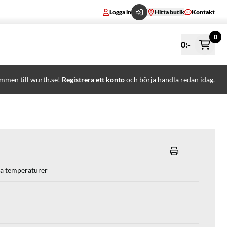
Logga in
Hitta butik
Kontakt
0
0
:-
mmen till wurth.se!
Registrera ett konto
och börja handla redan idag.
ga temperaturer