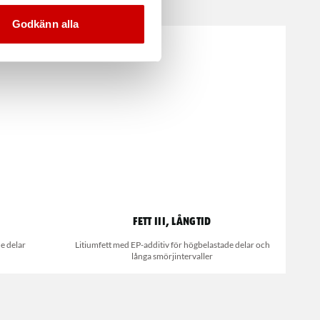
Godkänn alla
Fett III, långtid
e delar
Litiumfett med EP-additiv för högbelastade delar och
långa smörjintervaller