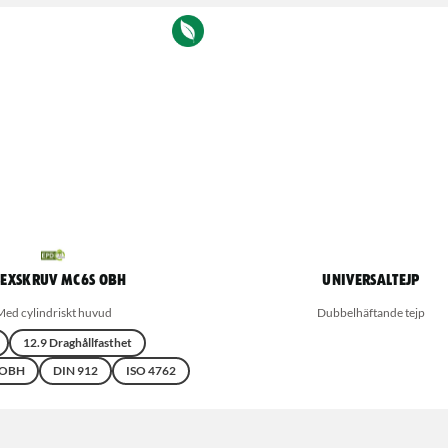
sexskruv MC6S OBH
Universaltejp
Med cylindriskt huvud
Dubbelhäftande tejp
12.9 Draghållfasthet
 OBH
DIN 912
ISO 4762