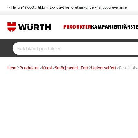
Fler än 49 000 artiklar
Exklusivt för företagskunder
Snabba leveranser
PRODUKTER
KAMPANJER
TJÄNST
Hem
Produkter
Kemi
Smörjmedel
Fett
Universalfett
Fett, Uni