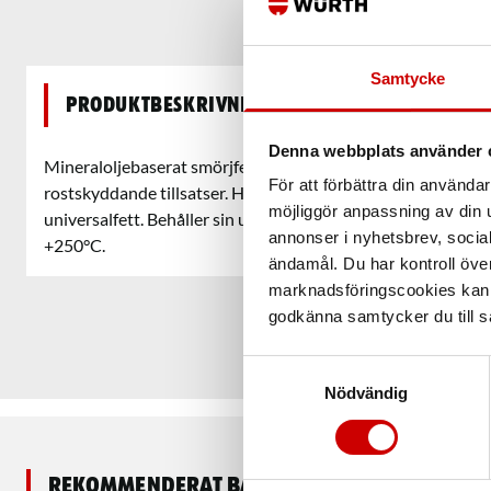
Samtycke
Produktbeskrivning
Denna webbplats använder 
Mineraloljebaserat smörjfett med hög smörjförmåga innehå
För att förbättra din använd
rostskyddande tillsatser. Har mycket bättre tålighet mot h
möjliggör anpassning av din u
universalfett. Behåller sin ursprungliga konsistens även ef
annonser i nyhetsbrev, socia
+250°C.
ändamål. Du har kontroll öve
marknadsföringscookies kan i
godkänna samtycker du till så
Samtyckesval
Nödvändig
Rekommenderat baserat på vald produkt