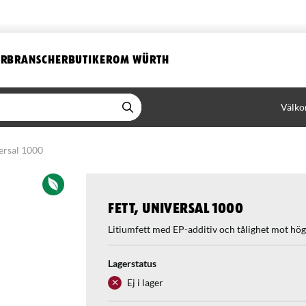
ER
BRANSCHER
BUTIKER
OM WÜRTH
Välko
versal 1000
Fett, Universal 1000
Litiumfett med EP-additiv och tålighet mot hö
Lagerstatus
Ej i lager