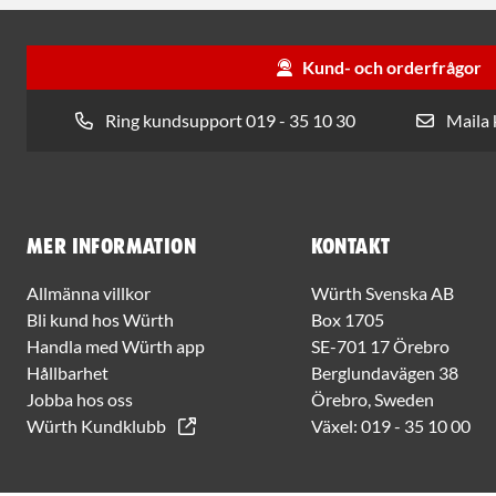
Kund- och orderfrågor
Ring kundsupport 019 - 35 10 30
Maila
Mer information
Kontakt
Allmänna villkor
Würth Svenska AB
Bli kund hos Würth
Box 1705
Handla med Würth app
SE-701 17 Örebro
Hållbarhet
Berglundavägen 38
Jobba hos oss
Örebro, Sweden
Würth Kundklubb
Växel:
019 - 35 10 00