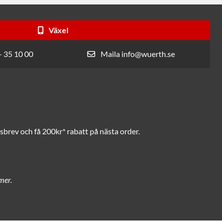
Växel
- 35 10 00
Maila info@wuerth.se
brev och få 200kr* rabatt på nästa order.
mer.