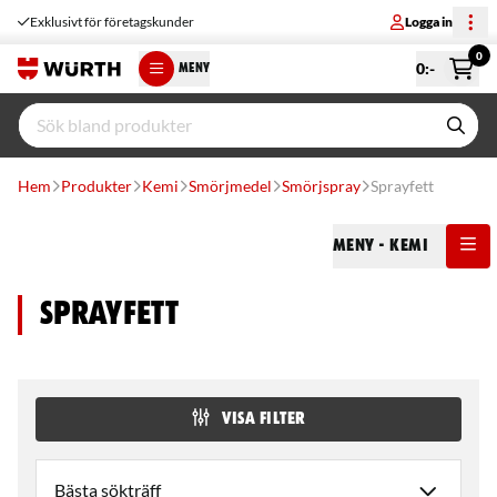
Exklusivt för företagskunder
Logga in
0
0
:-
MENY
Hem
Produkter
Kemi
Smörjmedel
Smörjspray
Sprayfett
Meny
- Kemi
Sprayfett
VISA FILTER