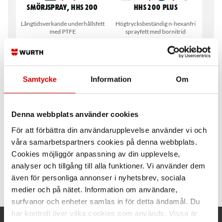
Smörjspray, HHS 200
HHS 200 Plus
Långtidsverkande underhållsfett
Högtrycksbeständig n-hexanfri
med PTFE
sprayfett med bornitrid
Samtycke
Information
Om
Denna webbplats använder cookies
För att förbättra din användarupplevelse använder vi och
Tunap 901 Human
Tunap 921 Human
Technology® Flytande
Technology®
våra samarbetspartners cookies på denna webbplats.
fett
Smörjmedel
Cookies möjliggör anpassning av din upplevelse,
Utmärkta kryp- och
Vatten- och smutsavvisande
analyser och tillgång till alla funktioner. Vi använder dem
smörjegenskaper samt
syntetiskt vidhäftande
även för personliga annonser i nyhetsbrev, sociala
överlägset rostskydd med PTFE
smörjmedel
medier och på nätet. Information om användare,
surfvanor och enheter samlas in för detta ändamål. Du
har kontroll över vilka cookies som används. Vissa är