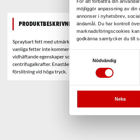
För att förbättra din använd
möjliggör anpassning av din u
annonser i nyhetsbrev, socia
ändamål. Du har kontroll öve
Produktbeskrivning
marknadsföringscookies kan i
godkänna samtycker du till så
Spraybart fett med utmärkt krypande egenskaper. Kommer åt
vanliga fetter inte kommer åt. Efter avdunstning blir HHS 1
Samtyckesval
vidhäftande egenskaper som gör att fettet stannar kvar vid 
Nödvändig
centrifugalkrafter. Enastående tryckbeständiga egenskaper
förslitning vid höga tryck.
Neka