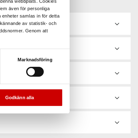
å denna webbplats. Cookies
 dem även för personliga
 enheter samlas in för detta
kännande av statistik- och
de
kyddsnormer. Genom att
Marknadsföring
d & bruksanvisningar
Godkänn alla