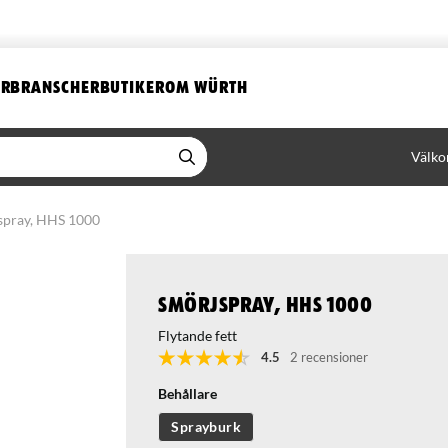
ER
BRANSCHER
BUTIKER
OM WÜRTH
Välko
spray, HHS 1000
Smörjspray, HHS 1000
Flytande fett
4.5
2 recensioner
Behållare
Sprayburk