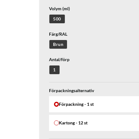
Volym (ml)
500
Färg/RAL
Brun
Antal/förp
1
Förpackningsalternativ
Förpackning - 1 st
Kartong - 12 st