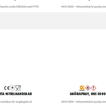
rkande underhållsfett med PTFE
HHS 5000 - Helsyntetisk krypolja m
rta nitrilhandskar
Smörjspray, HHS 5000
lhandskar för engångsbruk
HHS 5000 - Helsyntetisk krypolja m