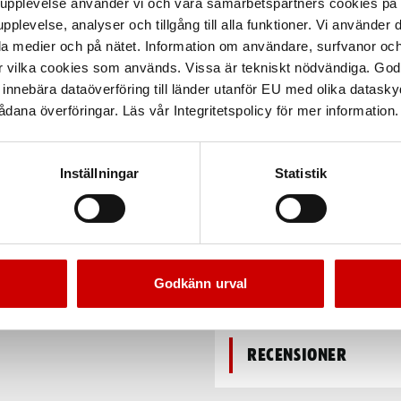
arupplevelse använder vi och våra samarbetspartners cookies p
pplevelse, analyser och tillgång till alla funktioner. Vi använder
la medier och på nätet. Information om användare, surfvanor och
r vilka cookies som används. Vissa är tekniskt nödvändiga. God
Användningsområ
nnebära dataöverföring till länder utanför EU med olika datas
dana överföringar. Läs vår Integritetspolicy för mer information.
 överallt, även där
000 ett fett med extremt
Egenskaper
smörjstället och klarar höga
Inställningar
Statistik
 och ger bra skydd mot
Säkerhetsdatabla
Teknisk data
Godkänn urval
Recensioner