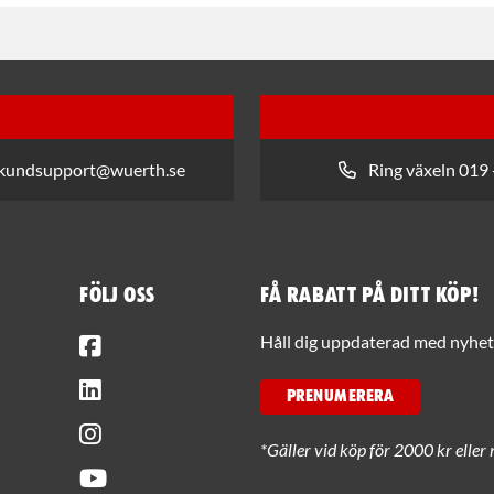
 kundsupport@wuerth.se
Ring växeln 019 
Följ oss
Få rabatt på ditt köp!
Facebook
Håll dig uppdaterad med nyhets
LinkedIn
PRENUMERERA
Instagram
*Gäller vid köp för 2000 kr eller 
Youtube