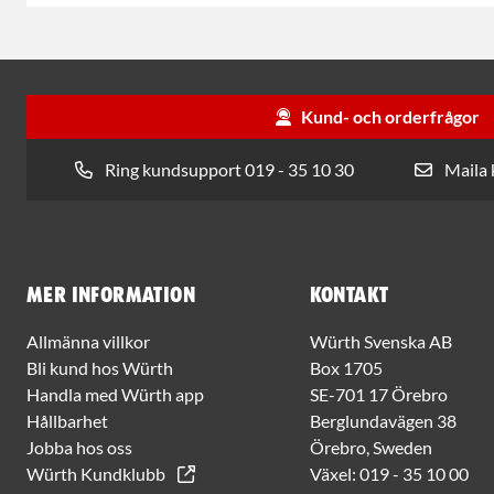
Kund- och orderfrågor
Ring kundsupport 019 - 35 10 30
Maila
Mer information
Kontakt
Allmänna villkor
Würth Svenska AB
Bli kund hos Würth
Box 1705
Handla med Würth app
SE-701 17 Örebro
Hållbarhet
Berglundavägen 38
Jobba hos oss
Örebro, Sweden
Würth Kundklubb
Växel:
019 - 35 10 00