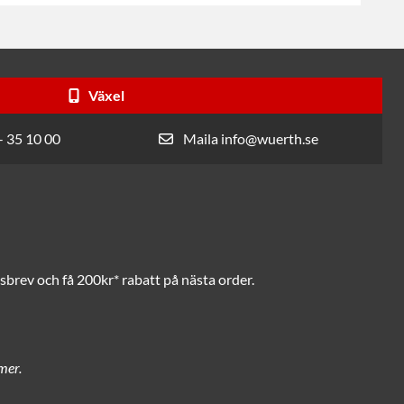
Växel
- 35 10 00
Maila info@wuerth.se
brev och få 200kr* rabatt på nästa order.
mer.