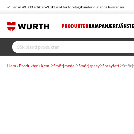
Fler än 49 000 artiklar
Exklusivt för företagskunder
Snabba leveranser
PRODUKTER
KAMPANJER
TJÄNST
Hem
Produkter
Kemi
Smörjmedel
Smörjspray
Sprayfett
Smörj