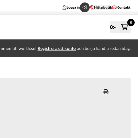
Logga in
Hitta butik
Kontakt
0
0
:-
mmen till wurth.se!
Registrera ett konto
och börja handla redan idag.