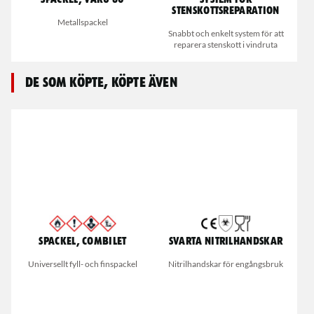
Spackel, VAKU 60
System för
stenskottsreparation
Metallspackel
Snabbt och enkelt system för att
reparera stenskott i vindruta
De som köpte, köpte även
Spackel, Combilet
Svarta nitrilhandskar
Universellt fyll- och finspackel
Nitrilhandskar för engångsbruk