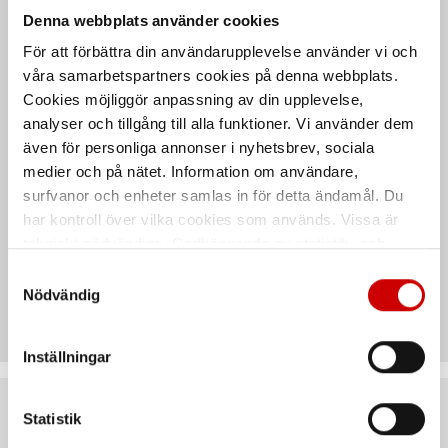
Denna webbplats använder cookies
Egenskaper
För att förbättra din användarupplevelse använder vi och
våra samarbetspartners cookies på denna webbplats.
Cookies möjliggör anpassning av din upplevelse,
Säkerhetsdatablad &
analyser och tillgång till alla funktioner. Vi använder dem
bruksanvisningar
även för personliga annonser i nyhetsbrev, sociala
medier och på nätet. Information om användare,
surfvanor och enheter samlas in för detta ändamål. Du
har kontroll över vilka cookies som används. Vissa är
Teknisk data
tekniskt nödvändiga. Godkännande av statistik- och
marknadsföringscookies kan innebära dataöverföring till
Samtyckesval
länder utanför EU med olika dataskyddsnormer. Genom
Nödvändig
Recensioner
att godkänna samtycker du till sådana överföringar. Läs
vår Integritetspolicy för mer information.
Inställningar
Statistik
Rekommenderat baserat på vald produkt