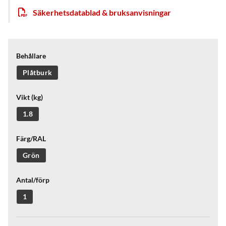
Säkerhetsdatablad & bruksanvisningar
Behållare
Plåtburk
Vikt (kg)
1.8
Färg/RAL
Grön
Antal/förp
1