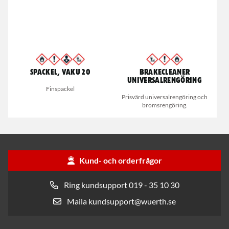
Spackel, VAKU 20
Brakecleaner
universalrengöring
Finspackel
Prisvärd universalrengöring och
bromsrengöring.
Kund- och orderfrågor
Ring kundsupport 019 - 35 10 30
Maila kundsupport@wuerth.se