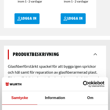
inom 1 - 2 vardagar
inom 1 - 2 vardagar
LOGGA IN
LOGGA IN
Produktbeskrivning
Glasfiberförstärkt spackel för att bygga igen sprickor
och hål samt för reparation av glasfiberarmerad plast.
Fäster effektivt på metall-, aluminium- och zinklegerade
ytor. Mycket bra slipegenskaper.
Samtycke
Information
Om
Användningsområde