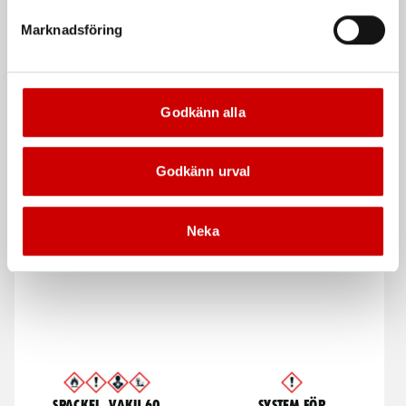
Marknadsföring
Godkänn alla
Godkänn urval
Spackel, VAKU 20
Spackel, Vaku GF Light
Finspackel
Glasfiberförstärkt lättviktsspackel
Neka