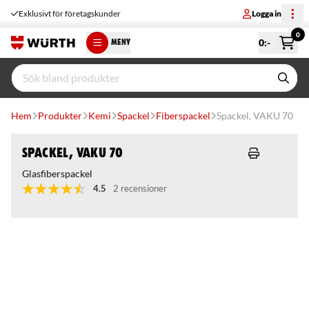
Exklusivt för företagskunder
Logga in
0
0
:-
MENY
Hem
Produkter
Kemi
Spackel
Fiberspackel
Spackel, VAKU 70
Spackel, VAKU 70
Glasfiberspackel
4.5
2 recensioner