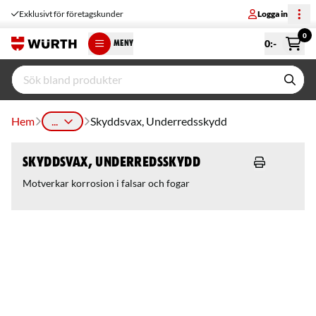
Exklusivt för företagskunder
Logga in
0
0
:-
MENY
Hem
...
Skyddsvax, Underredsskydd
Skyddsvax, Underredsskydd
Motverkar korrosion i falsar och fogar