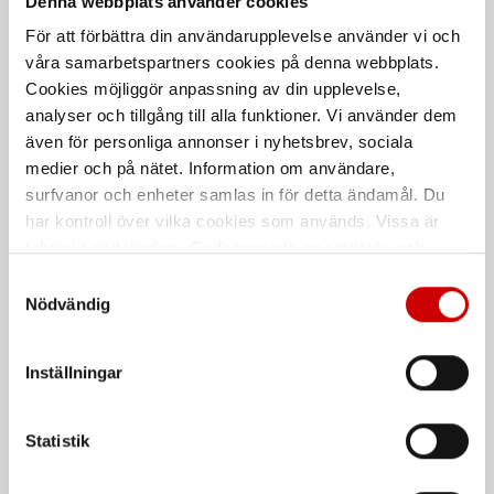
Denna webbplats använder cookies
För att förbättra din användarupplevelse använder vi och
våra samarbetspartners cookies på denna webbplats.
Cookies möjliggör anpassning av din upplevelse,
analyser och tillgång till alla funktioner. Vi använder dem
även för personliga annonser i nyhetsbrev, sociala
medier och på nätet. Information om användare,
Hålrumsvax
Rostskyddsvax
surfvanor och enheter samlas in för detta ändamål. Du
Skyddar hålrum på fordon mot
Underredsskydd vaxbaserad
har kontroll över vilka cookies som används. Vissa är
korrosion
tekniskt nödvändiga. Godkännande av statistik- och
marknadsföringscookies kan innebära dataöverföring till
Kampanj
Samtyckesval
länder utanför EU med olika dataskyddsnormer. Genom
Nödvändig
att godkänna samtycker du till sådana överföringar. Läs
vår Integritetspolicy för mer information.
Inställningar
Statistik
Underredsskydd
Snabblim