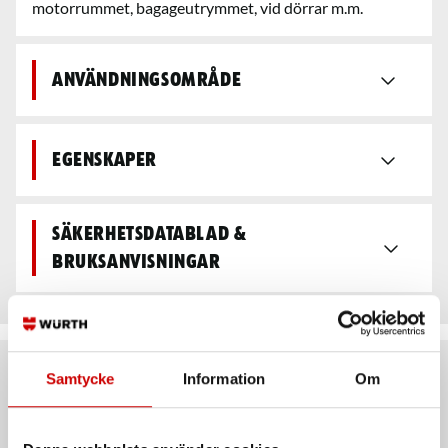
motorrummet, bagageutrymmet, vid dörrar m.m.
Användningsområde
Egenskaper
Säkerhetsdatablad &
bruksanvisningar
Samtycke
Information
Om
Rekommenderat baserat på vald produkt