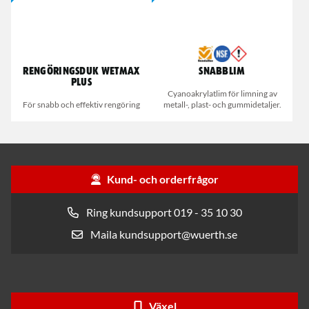
Rengöringsduk Wetmax
Snabblim
Plus
Cyanoakrylatlim för limning av
För snabb och effektiv rengöring
metall-, plast- och gummidetaljer.
Kund- och orderfrågor
Ring kundsupport 019 - 35 10 30
Maila kundsupport@wuerth.se
Växel