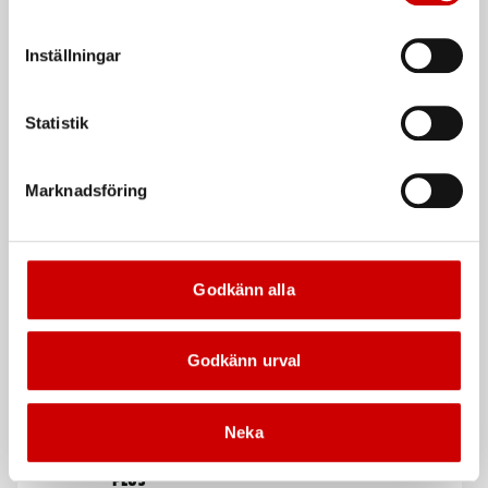
Kampanj
att godkänna samtycker du till sådana överföringar. Läs
vår Integritetspolicy för mer information.
Inställningar
Statistik
Marknadsföring
Stålborste
Våtservett för glasögon
Smalt utförande
Dispenserbox med 100 st.
Kampanj
Kampanj
Godkänn alla
Godkänn urval
Neka
Rengöringsduk Wetmax
Snabblim
Plus