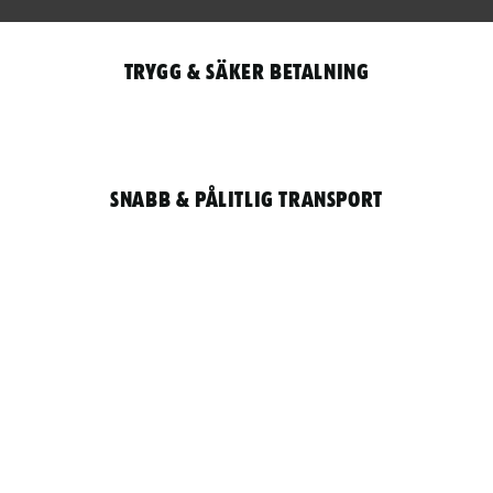
Trygg & säker betalning
Snabb & pålitlig transport
Qantity
LOGGA IN / REGISTRERA FÖR ATT HANDLA