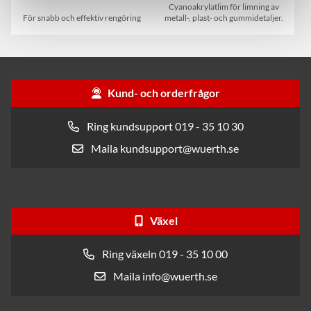
Cyanoakrylatlim för limning av
För snabb och effektiv rengöring
metall-, plast- och gummidetaljer.
Kund- och orderfrågor
Ring kundsupport 019 - 35 10 30
Maila kundsupport@wuerth.se
Växel
Ring växeln 019 - 35 10 00
Maila info@wuerth.se