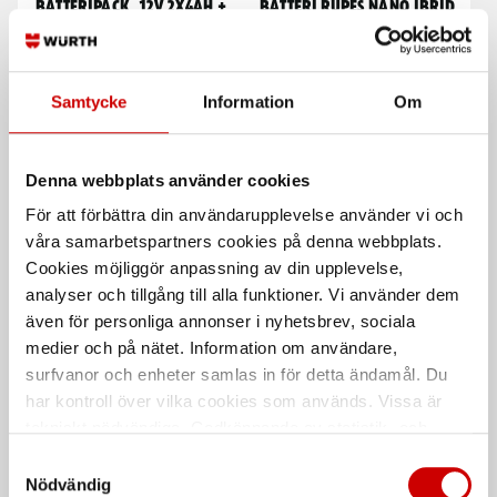
Batteripack, 12V 2x4Ah +
Batteri Rupes Nano iBrid
laddare
Till Rupes Nano iBrid 9HB120LT
Till Pick Your Power & Bosch Blå
12V
Samtycke
Information
Om
Denna webbplats använder cookies
För att förbättra din användarupplevelse använder vi och
våra samarbetspartners cookies på denna webbplats.
Cookies möjliggör anpassning av din upplevelse,
analyser och tillgång till alla funktioner. Vi använder dem
Stödrondell 34 mm, Nano
Laddare 12V CTEK MXS 5.0
även för personliga annonser i nyhetsbrev, sociala
POLAR
medier och på nätet. Information om användare,
Laddar bil, MC och snöskoterns
surfvanor och enheter samlas in för detta ändamål. Du
batteri även när det är extra kallt
har kontroll över vilka cookies som används. Vissa är
tekniskt nödvändiga. Godkännande av statistik- och
De som köpte, köpte även
marknadsföringscookies kan innebära dataöverföring till
Samtyckesval
länder utanför EU med olika dataskyddsnormer. Genom
Nödvändig