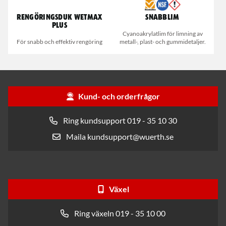
Rengöringsduk Wetmax
Snabblim
Plus
Cyanoakrylatlim för limning av
För snabb och effektiv rengöring
metall-, plast- och gummidetaljer.
Kund- och orderfrågor
Ring kundsupport 019 - 35 10 30
Maila kundsupport@wuerth.se
Växel
Ring växeln 019 - 35 10 00