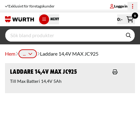
Exklusivt för företagskunder
Logga in
0
0
:-
MENY
Hem
...
Laddare 14,4V MAX JC925
Laddare 14,4V MAX JC925