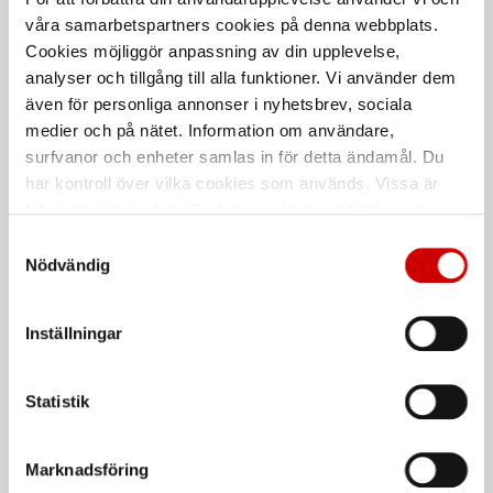
våra samarbetspartners cookies på denna webbplats.
Cookies möjliggör anpassning av din upplevelse,
Svarta nitrilhandskar
Bits TX - 90 mm
analyser och tillgång till alla funktioner. Vi använder dem
Nitrilhandskar för engångsbruk
TX bits 1/4", längd 90 mm
även för personliga annonser i nyhetsbrev, sociala
medier och på nätet. Information om användare,
surfvanor och enheter samlas in för detta ändamål. Du
har kontroll över vilka cookies som används. Vissa är
tekniskt nödvändiga. Godkännande av statistik- och
marknadsföringscookies kan innebära dataöverföring till
Samtyckesval
länder utanför EU med olika dataskyddsnormer. Genom
Nödvändig
att godkänna samtycker du till sådana överföringar. Läs
vår Integritetspolicy för mer information.
O-ringar
System för
Inställningar
stenskottsreparation
Shore 70 kvalitet
Snabbt och enkelt system för att
Perbunan
Shore 70
Statistik
reparera stenskott i vindruta
ISO 3601
Marknadsföring