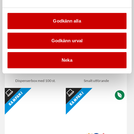
De som köpte, köpte även
Kampanj
Godkänn alla
Godkänn urval
Neka
Våtservett för glasögon
Stålborste
Dispenserbox med 100 st.
Smalt utförande
Kampanj
Kampanj