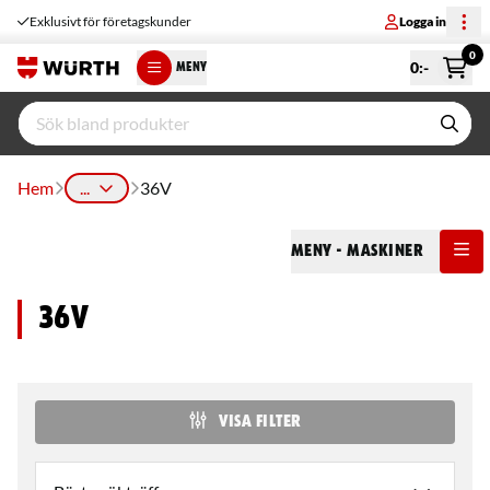
Exklusivt för företagskunder
Logga in
0
0
:-
MENY
Hem
...
36V
Meny
- Maskiner
36V
VISA FILTER