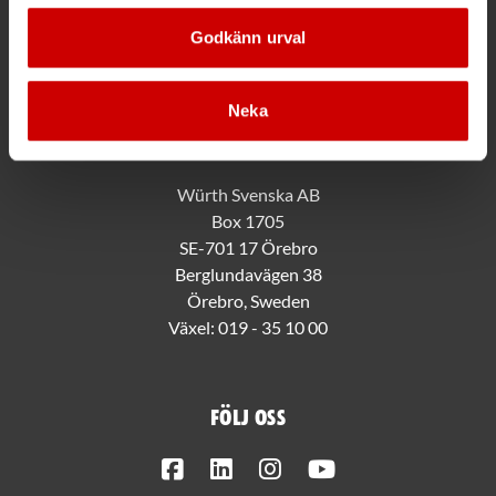
Hållbarhet
Jobba hos oss
Godkänn urval
Würth Kundklubb
Neka
Kontakt
Würth Svenska AB
Box 1705
SE-701 17 Örebro
Berglundavägen 38
Örebro, Sweden
Växel:
019 - 35 10 00
Följ oss
Facebook
LinkedIn
Instagram
Youtube