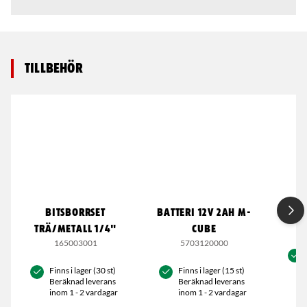
Tillbehör
BITSBORRSET
BATTERI 12V 2AH M-
LADD
TRÄ/METALL 1/4"
CUBE
165003001
5703120000
Finns i lager (30 st)
Finns i lager (15 st)
Beräknad leverans
Beräknad leverans
inom 1 - 2 vardagar
inom 1 - 2 vardagar