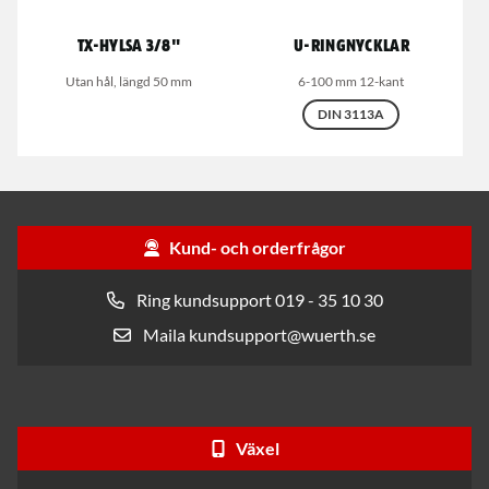
TX-Hylsa 3/8"
U-Ringnycklar
Utan hål, längd 50 mm
6-100 mm 12-kant
DIN 3113A
Kund- och orderfrågor
Ring kundsupport 019 - 35 10 30
Maila kundsupport@wuerth.se
Växel