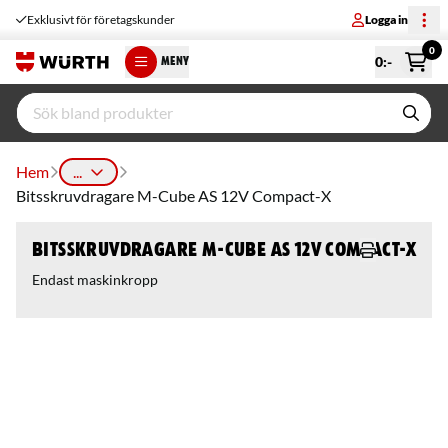
Exklusivt för företagskunder
Logga in
0
0
:-
MENY
Hem
...
Bitsskruvdragare M-Cube AS 12V Compact-X
Bitsskruvdragare M-Cube AS 12V Compact-X
Endast maskinkropp