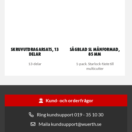
Skruvutdragarsats, 13
Sågblad SL månformad,
delar
85 mm
13-delar
1-pack. Starlock-fäste till
multicutter
Kund- och orderfrågor
Ring kundsupport 019 - 35 10 30
Maila kundsupport@wuerth.se