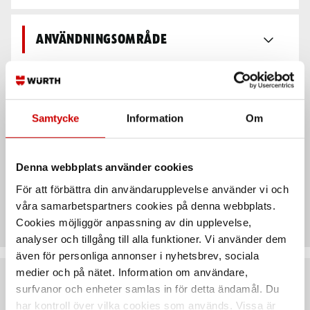
Användningsområde
Egenskaper
Samtycke
Information
Om
Teknisk data
Denna webbplats använder cookies
För att förbättra din användarupplevelse använder vi och
Recensioner
våra samarbetspartners cookies på denna webbplats.
Cookies möjliggör anpassning av din upplevelse,
analyser och tillgång till alla funktioner. Vi använder dem
även för personliga annonser i nyhetsbrev, sociala
medier och på nätet. Information om användare,
surfvanor och enheter samlas in för detta ändamål. Du
Rekommenderat baserat på vald produkt
har kontroll över vilka cookies som används. Vissa är