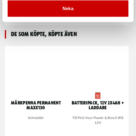
Mutterdragare DSS 1/2"
Slagskruvdragare,
Premium Power
endast maskinkropp
Neka
Mutterdragare med 4 effektlägen
ASS 12-A
De som köpte, köpte även
Märkpenna permanent
Batteripack, 12V 2x4Ah +
MAXX130
laddare
Schneider
Till Pick Your Power & Bosch Blå
12V