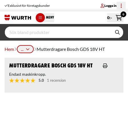
Exklusivt för företagskunder
Logga in
0
0
:-
MENY
Hem
...
Mutterdragare Bosch GDS 18V HT
Mutterdragare Bosch GDS 18V HT
Endast maskinkropp.
5.0
1 recension