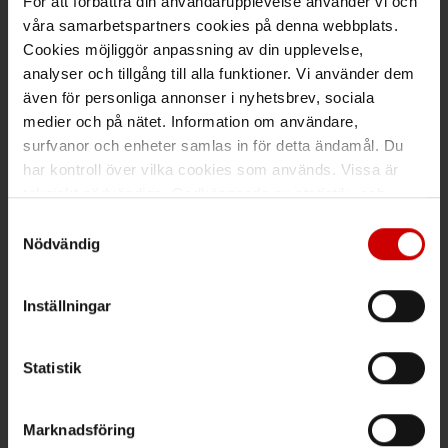
För att förbättra din användarupplevelse använder vi och
våra samarbetspartners cookies på denna webbplats.
Maila kundsupport@wuerth.se
Cookies möjliggör anpassning av din upplevelse,
analyser och tillgång till alla funktioner. Vi använder dem
även för personliga annonser i nyhetsbrev, sociala
medier och på nätet. Information om användare,
Växel
surfvanor och enheter samlas in för detta ändamål. Du
har kontroll över vilka cookies som används. Vissa är
Ring växeln 019 - 35 10 00
tekniskt nödvändiga. Godkännande av statistik- och
Maila info@wuerth.se
marknadsföringscookies kan innebära dataöverföring till
Samtyckesval
länder utanför EU med olika dataskyddsnormer. Genom
Nödvändig
att godkänna samtycker du till sådana överföringar. Läs
vår Integritetspolicy för mer information.
Få rabatt på ditt köp!
Inställningar
Håll dig uppdaterad med nyhetsbrev och få 200kr* rabatt på
nästa order.
Statistik
PRENUMERERA
Marknadsföring