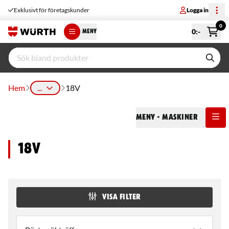
Exklusivt för företagskunder
Logga in
0
0
:-
MENY
Hem
...
18V
Meny
- Maskiner
18V
VISA FILTER