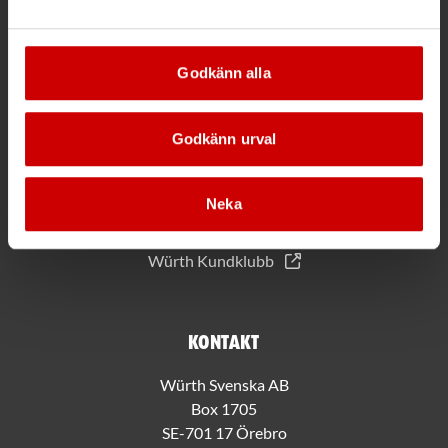
*Gäller vid köp för 2000 kr eller mer.
Godkänn alla
Mer information
Godkänn urval
Allmänna villkor
Bli kund hos Würth
Handla med Würth app
Neka
Hållbarhet
Jobba hos oss
Würth Kundklubb
Kontakt
Würth Svenska AB
Box 1705
SE-701 17 Örebro