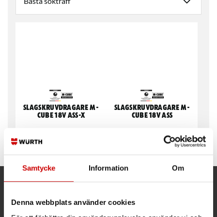
Slagskruvdragare M-
Slagskruvdragare M-
Cube 18V ASS-X
Cube 18V ASS
Endast maskinkropp, 1/4"
Maskinkropp ink.2X5Ah,
laddare & Orsyväska, 1/4"
Samtycke
Information
Om
Kund- och orderfrågor
Denna webbplats använder cookies
Ring kundsupport 019 - 35 10 30