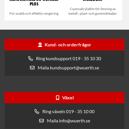
Plus
Cyanoakrylatlim för limning av
För snabb och effektiv rengöring
metall-, plast- och gummidetaljer.
Kund- och orderfrågor
Ring kundsupport 019 - 35 10 30
Maila kundsupport@wuerth.se
Växel
Ring växeln 019 - 35 10 00
Maila info@wuerth.se