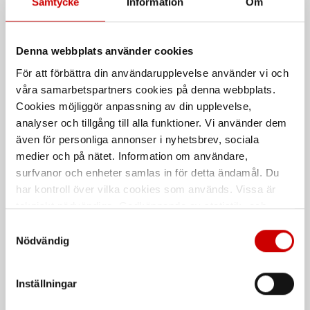
Samtycke
Information
Om
Passar till Rutdemonteringskit
Würth
Denna webbplats använder cookies
För att förbättra din användarupplevelse använder vi och
våra samarbetspartners cookies på denna webbplats.
Cookies möjliggör anpassning av din upplevelse,
analyser och tillgång till alla funktioner. Vi använder dem
även för personliga annonser i nyhetsbrev, sociala
medier och på nätet. Information om användare,
Betongskruv W-BS/S
Expanderspik
surfvanor och enheter samlas in för detta ändamål. Du
har kontroll över vilka cookies som används. Vissa är
med hög prestanda och
För montering av trä- och stålreglar
sexkantsskalle med fläns
tekniskt nödvändiga. Godkännande av statistik- och
Fjäderstål
marknadsföringscookies kan innebära dataöverföring till
Stål
Samtyckesval
Förzinkad FZB (A2K)
länder utanför EU med olika dataskyddsnormer. Genom
Nödvändig
Förzinkad FZB (A2K)
att godkänna samtycker du till sådana överföringar. Läs
vår Integritetspolicy för mer information.
Inställningar
De som köpte, köpte även