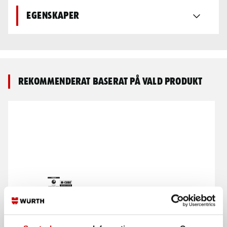
Egenskaper
Rekommenderat baserat på vald produkt
Byggradio M-Cube BR-
Rutdemonteringstråd
DAB+ 18V
passar till
rutdemonteringskit
Endast maskinkropp
Würth