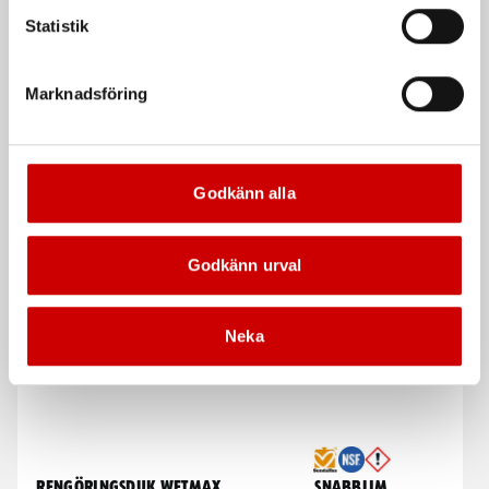
Statistik
Kampanj
Marknadsföring
Godkänn alla
Våtservett för glasögon
Stålborste
Dispenserbox med 100 st.
Smalt utförande
Godkänn urval
Kampanj
Kampanj
Neka
Rengöringsduk Wetmax
Snabblim