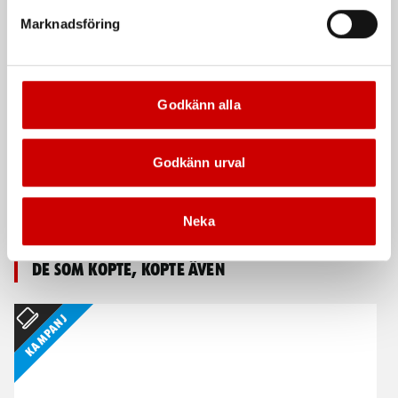
Marknadsföring
Godkänn alla
Godkänn urval
Borrskruvdragare M-
Cirkelsågklinga trä 160
Cube 18V ABS Compact
mm
Maskinkropp inkl. 2X5Ah och
Till batterisågar
Neka
laddare
De som köpte, köpte även
Kampanj