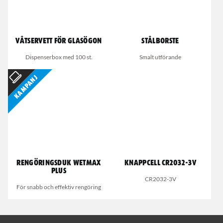
Våtservett för glasögon
Stålborste
Dispenserbox med 100 st.
Smalt utförande
Kampanj
Rengöringsduk Wetmax
Knappcell CR2032-3V
Plus
CR2032-3V
För snabb och effektiv rengöring