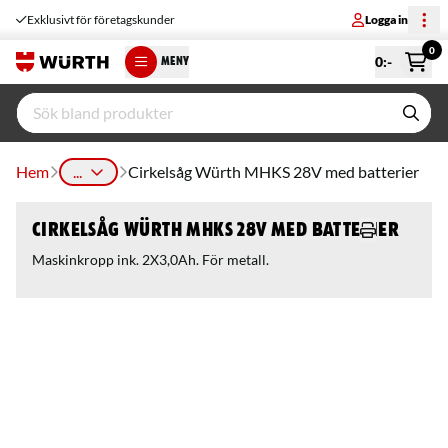
Exklusivt för företagskunder
Logga in
0
0
:-
MENY
Hem
...
Cirkelsåg Würth MHKS 28V med batterier
Cirkelsåg Würth MHKS 28V med batterier
Maskinkropp ink. 2X3,0Ah. För metall.