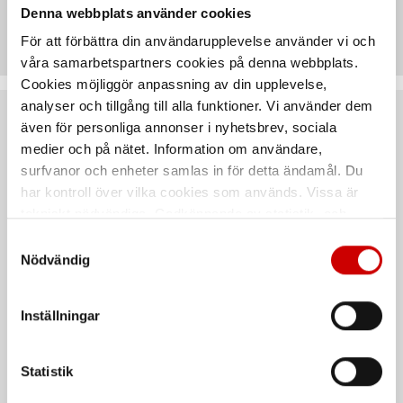
Teknisk data
Denna webbplats använder cookies
För att förbättra din användarupplevelse använder vi och
våra samarbetspartners cookies på denna webbplats.
Cookies möjliggör anpassning av din upplevelse,
analyser och tillgång till alla funktioner. Vi använder dem
även för personliga annonser i nyhetsbrev, sociala
Rekommenderat baserat på vald produkt
medier och på nätet. Information om användare,
surfvanor och enheter samlas in för detta ändamål. Du
har kontroll över vilka cookies som används. Vissa är
tekniskt nödvändiga. Godkännande av statistik- och
marknadsföringscookies kan innebära dataöverföring till
Samtyckesval
länder utanför EU med olika dataskyddsnormer. Genom
Nödvändig
att godkänna samtycker du till sådana överföringar. Läs
vår Integritetspolicy för mer information.
Inställningar
Cirkelsåg M-CUBE AHKS
Sänksåg TKS 59-E
18V-68-X
1300 W
Statistik
Endast maskinkropp