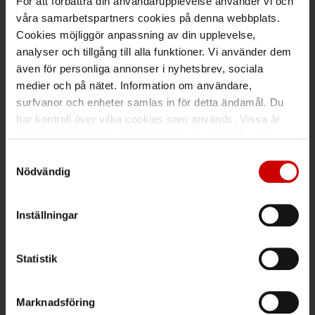
För att förbättra din användarupplevelse använder vi och
våra samarbetspartners cookies på denna webbplats.
Maila kundsupport@wuerth.se
Cookies möjliggör anpassning av din upplevelse,
analyser och tillgång till alla funktioner. Vi använder dem
även för personliga annonser i nyhetsbrev, sociala
medier och på nätet. Information om användare,
Växel
surfvanor och enheter samlas in för detta ändamål. Du
har kontroll över vilka cookies som används. Vissa är
Ring växeln 019 - 35 10 00
tekniskt nödvändiga. Godkännande av statistik- och
Maila info@wuerth.se
marknadsföringscookies kan innebära dataöverföring till
Samtyckesval
länder utanför EU med olika dataskyddsnormer. Genom
Nödvändig
att godkänna samtycker du till sådana överföringar. Läs
vår Integritetspolicy för mer information.
Få rabatt på ditt köp!
Inställningar
Håll dig uppdaterad med nyhetsbrev och få 200kr* rabatt på
nästa order.
Statistik
PRENUMERERA
Marknadsföring