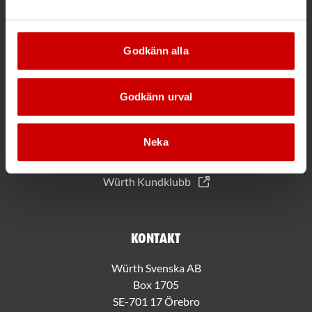
*Gäller vid köp för 2000 kr eller mer.
Godkänn alla
Mer information
Godkänn urval
Allmänna villkor
Bli kund hos Würth
Handla med Würth app
Neka
Hållbarhet
Jobba hos oss
Würth Kundklubb
Kontakt
Würth Svenska AB
Box 1705
SE-701 17 Örebro