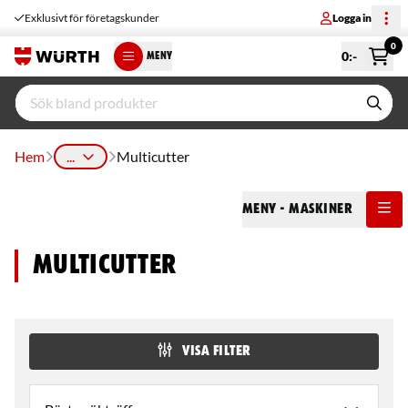
Exklusivt för företagskunder
Logga in
0
0
:-
MENY
Hem
...
Multicutter
Meny
- Maskiner
Multicutter
VISA FILTER