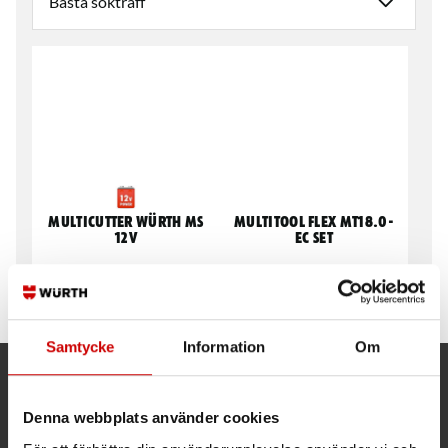
Multicutter Würth MS
Multitool Flex MT18.0-
12V
EC Set
Endast maskinkropp
Maskinkropp ink.2X5Ah,
laddare & väska
Samtycke
Information
Om
Kund- och orderfrågor
Denna webbplats använder cookies
Ring kundsupport 019 - 35 10 30