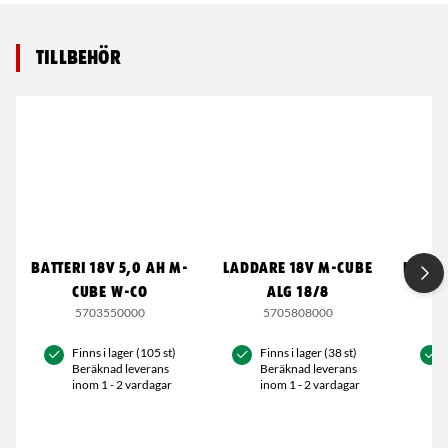
Tillbehör
BATTERI 18V 5,0 AH M-
LADDARE 18V M-CUBE
LAMEL
CUBE W-CO
ALG 18/8
5703550000
5705808000
Finns i lager (105 st)
Finns i lager (38 st)
Beräknad leverans
Beräknad leverans
inom 1 - 2 vardagar
inom 1 - 2 vardagar