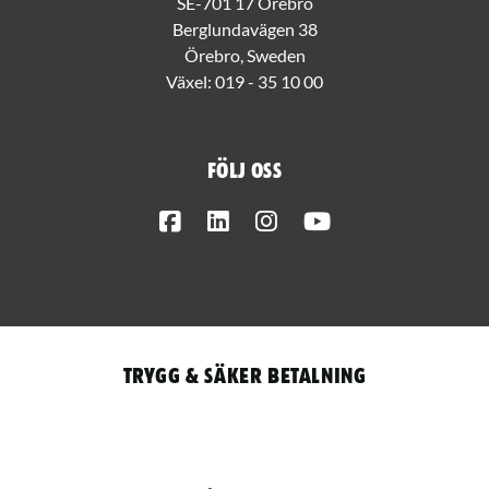
SE-701 17 Örebro
Berglundavägen 38
Örebro, Sweden
Växel:
019 - 35 10 00
Följ oss
Facebook
LinkedIn
Instagram
Youtube
Trygg & säker betalning