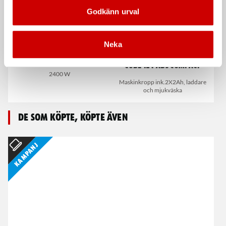
Godkänn urval
Neka
Vinkelslip EWS 24-230
Borrskruvdragare M-
Cube 12V ABS Compact
2400 W
Maskinkropp ink.2X2Ah, laddare
och mjukväska
De som köpte, köpte även
Kampanj