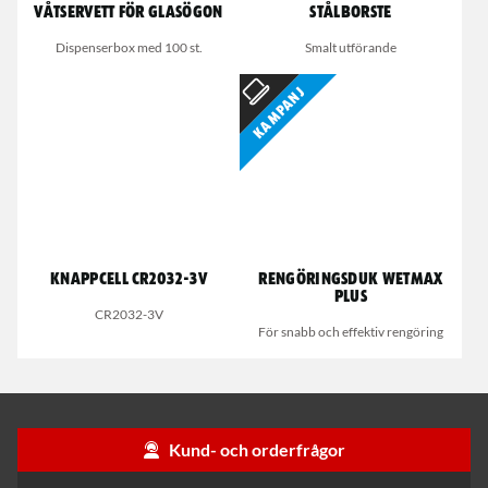
Våtservett för glasögon
Stålborste
Dispenserbox med 100 st.
Smalt utförande
Kampanj
Knappcell CR2032-3V
Rengöringsduk Wetmax
Plus
CR2032-3V
För snabb och effektiv rengöring
Kund- och orderfrågor