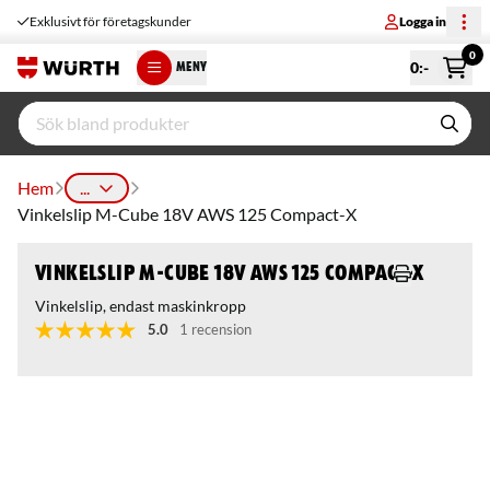
Exklusivt för företagskunder
Logga in
0
0
:-
MENY
Hem
...
Vinkelslip M-Cube 18V AWS 125 Compact-X
Vinkelslip M-Cube 18V AWS 125 Compact-X
Vinkelslip, endast maskinkropp
5.0
1 recension