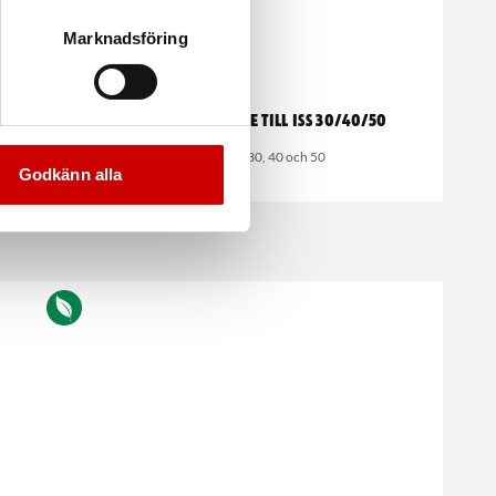
Marknadsföring
0L
Fogmunstycke till ISS 30/40/50
ta och torra
Till ISS 30, 40 och 50
Godkänn alla