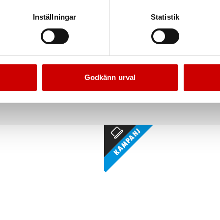
Inställningar
Statistik
unstycke klädsel
Grovdammsugare ISS 3
m. Till ISS 30, 35, 40, 45.
Grovdammsugare 1380 W anpassad för vå
Godkänn urval
arbeten.
Kampanj