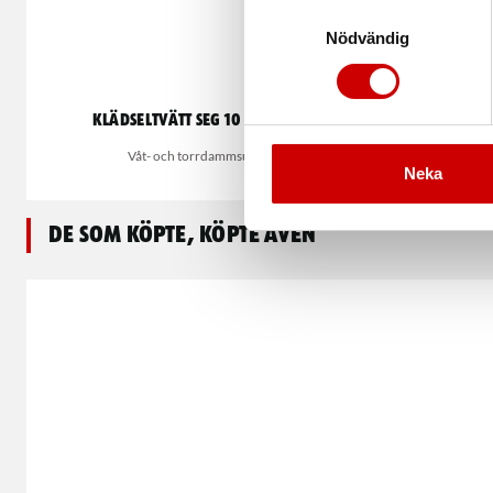
Samtyckesval
Nödvändig
Klädseltvätt SEG 10 Compact
M
Våt- och torrdammsugare
50 m
Neka
De som köpte, köpte även