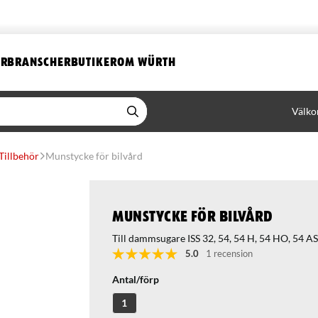
ER
BRANSCHER
BUTIKER
OM WÜRTH
Välko
Tillbehör
Munstycke för bilvård
Munstycke för bilvård
Till dammsugare ISS 32, 54, 54 H, 54 HO, 54 AS
5.0
1 recension
Antal/förp
1