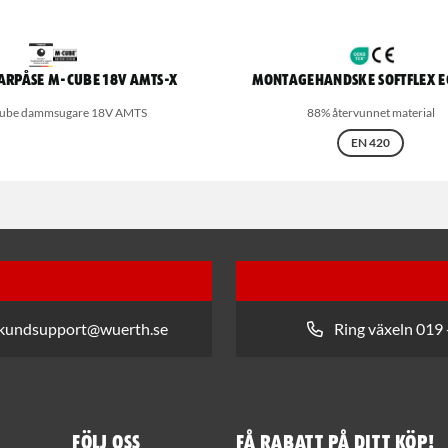
rpåse M-Cube 18V AMTS-X
Montagehandske Softflex E
-Cube dammsugare 18V AMTS
88% återvunnet material
EN 420
 kundsupport@wuerth.se
Ring växeln 019 
Följ oss
Få rabatt på ditt köp!