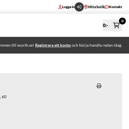
Logga in
Hitta butik
Kontakt
0
0
:-
mmen till wurth.se!
Registrera ett konto
och börja handla redan idag.
, 60