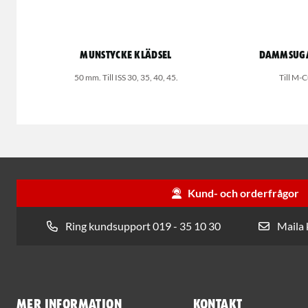
Munstycke klädsel
Dammsuga
50 mm. Till ISS 30, 35, 40, 45.
Till M
Kund- och orderfrågor
Ring kundsupport 019 - 35 10 30
Maila
Mer information
Kontakt