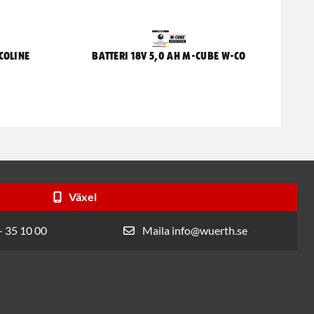
coline
Batteri 18V 5,0 AH M-CUBE W-CO
Växel
- 35 10 00
Maila info@wuerth.se