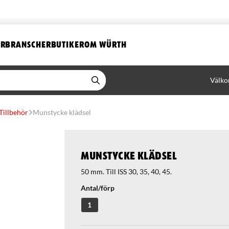
ER
BRANSCHER
BUTIKER
OM WÜRTH
Välko
Tillbehör
Munstycke klädsel
Munstycke klädsel
50 mm. Till ISS 30, 35, 40, 45.
Antal/förp
1