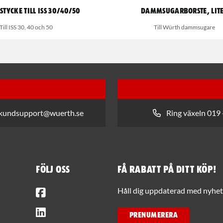
tycke till ISS 30/40/50
Dammsugarborste, lit
Till ISS 30, 40 och 50
Till Würth dammsugare
 kundsupport@wuerth.se
Ring växeln 019 
Följ oss
Få rabatt på ditt köp!
Facebook
Håll dig uppdaterad med nyhets
LinkedIn
PRENUMERERA