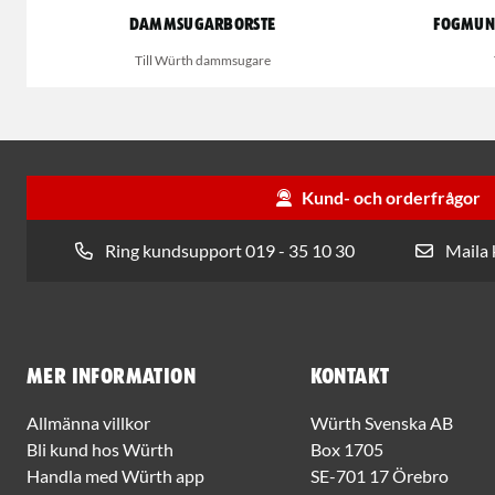
Dammsugarborste
Fogmuns
Till Würth dammsugare
Kund- och orderfrågor
Ring kundsupport 019 - 35 10 30
Maila
Mer information
Kontakt
Allmänna villkor
Würth Svenska AB
Bli kund hos Würth
Box 1705
Handla med Würth app
SE-701 17 Örebro