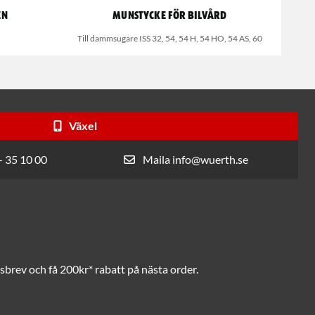
en
Munstycke för bilvård
Till dammsugare ISS 32, 54, 54 H, 54 HO, 54 AS, 60
Växel
- 35 10 00
Maila info@wuerth.se
brev och få 200kr* rabatt på nästa order.