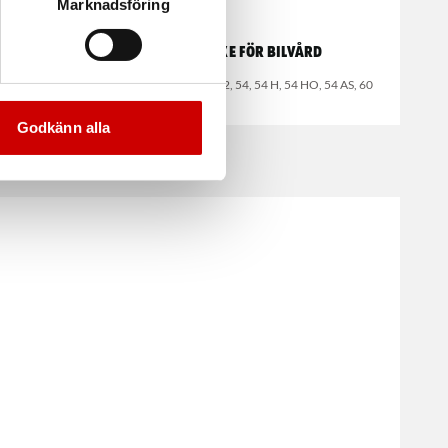
Marknadsföring
40/50
Munstycke för bilvård
Till dammsugare ISS 32, 54, 54 H, 54 HO, 54 AS, 60
Godkänn alla