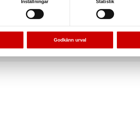
Inställningar
Statistik
dammsugare ISS 30L
Fogmunstycke till ISS 30/
1380 W anpassad för våta och torra
Till ISS 30, 40 och 50
arbeten.
Godkänn urval