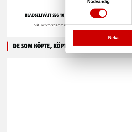
Nödvändig
Klädseltvätt SEG 10 Compact
Grov
Våt- och torrdammsugare
Grovdammsugare 
Neka
De som köpte, köpte även