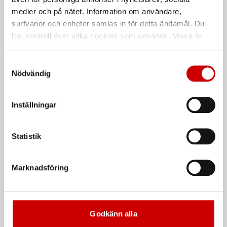
medier och på nätet. Information om användare,
surfvanor och enheter samlas in för detta ändamål. Du
har kontroll över vilka cookies som används. Vissa är
tekniskt nödvändiga. Godkännande av statistik- och
marknadsföringscookies kan innebära dataöverföring till
Samtyckesval
länder utanför EU med olika dataskyddsnormer. Genom
Nödvändig
att godkänna samtycker du till sådana överföringar. Läs
vår Integritetspolicy för mer information.
Omrörare M II
Omrörare RW 1010
Inställningar
De som köpte, köpte även
Statistik
Marknadsföring
Godkänn alla