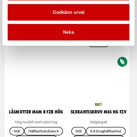
Godkänn urval
Karosseribrickor RBS ST
Sexkantsmutter M6M FZB
PL
Stål
Hållfasthetsklass 8
Stål
Obehandlad OBH
Neka
Förzinkad FZB (A2K)
DIN 9021
DIN 934
Låsmutter M6M 8 FZB Hög
Sexkantsskruv M6S HG FZV
Hög modell med nylonring
Helgängad
Stål
Hållfasthetsklass 8
Stål
8.8 Draghållfasthet