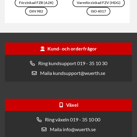
Förzinkad FZB (A2K)
Varmförzinkad FZV (HDG)
DIN 982
ISO 4017
Kund- och orderfrågor
Ring kundsupport 019 - 35 10 30
Maila kundsupport@wuerth.se
Växel
Ring växeln 019 - 35 10 00
Maila info@wuerth.se