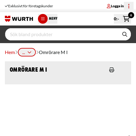
Exklusivt för företagskunder
Logga in
0
0
:-
MENY
Hem
...
Omrörare M I
Omrörare M I