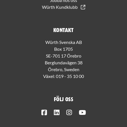
Jobba hos oss
Würth Kundklubb
Kontakt
Würth Svenska AB
Box 1705
SE-701 17 Örebro
Berglundavägen 38
Örebro, Sweden
Växel:
019 - 35 10 00
Följ oss
Facebook
LinkedIn
Instagram
Youtube