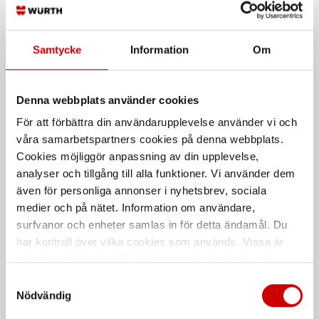
Grovdammsugare 1380 W
Universalkoppling mellan
anpassad för våta och torra arbeten.
dammsugare och maskin
Samtycke
Information
Om
Denna webbplats använder cookies
För att förbättra din användarupplevelse använder vi och
våra samarbetspartners cookies på denna webbplats.
Cookies möjliggör anpassning av din upplevelse,
Bitshållare för 1/4" bits
Anslutningsmuff för 29
analyser och tillgång till alla funktioner. Vi använder dem
med 1/4" fattning 30 mm
mm dammsugarslang
även för personliga annonser i nyhetsbrev, sociala
För 1/4" bits med 1/4" fattning,
medier och på nätet. Information om användare,
längd 30 mm
surfvanor och enheter samlas in för detta ändamål. Du
har kontroll över vilka cookies som används. Vissa är
De som köpte, köpte även
tekniskt nödvändiga. Godkännande av statistik- och
marknadsföringscookies kan innebära dataöverföring till
Samtyckesval
länder utanför EU med olika dataskyddsnormer. Genom
Nödvändig
att godkänna samtycker du till sådana överföringar. Läs