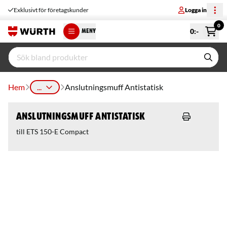
Exklusivt för företagskunder
Logga in
0
0
:-
MENY
Hem
...
Anslutningsmuff Antistatisk
Anslutningsmuff Antistatisk
till ETS 150-E Compact