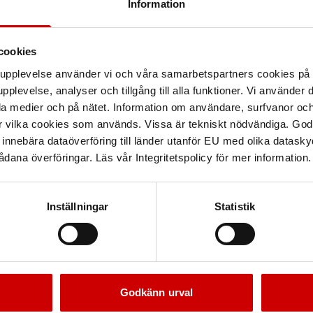
Information
cookies
arupplevelse använder vi och våra samarbetspartners cookies p
pplevelse, analyser och tillgång till alla funktioner. Vi använder
la medier och på nätet. Information om användare, surfvanor och
r vilka cookies som används. Vissa är tekniskt nödvändiga. God
tstråd för reparation av
Ytmunstycke till varmluft
nnebära dataöverföring till länder utanför EU med olika datas
plastdetaljer
B 50 mm
dana överföringar. Läs vår Integritetspolicy för mer information.
För plastreparation
Inställningar
Statistik
Kampanj
Godkänn urval