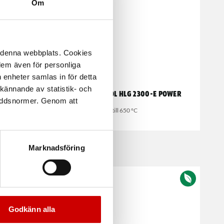
Om
å denna webbplats. Cookies
 dem även för personliga
 enheter samlas in för detta
kännande av statistik- och
pistol
Varmluftspistol HLG 2300-E POWER
kyddsnormer. Genom att
80 till 650 °C
Marknadsföring
Kampanj
Godkänn alla