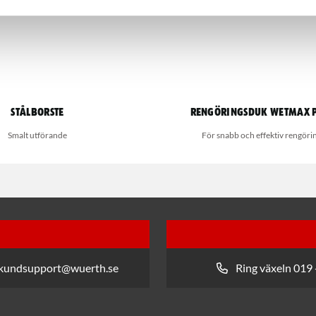
Stålborste
Rengöringsduk Wetmax 
Smalt utförande
För snabb och effektiv rengöri
 kundsupport@wuerth.se
Ring växeln 019 