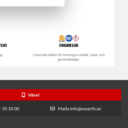
Plus
Snabblim
ng
Cyanoakrylatlim för limning av metall-, plast- och
gummidetaljer.
Växel
- 35 10 00
Maila info@wuerth.se