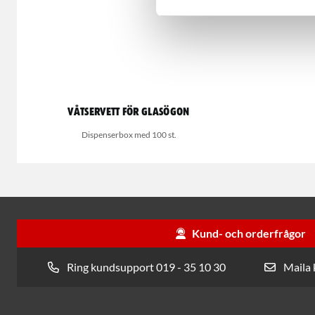
Våtservett för glasögon
Dispenserbox med 100 st.
Kund- och orderfrågor
Ring kundsupport 019 - 35 10 30
Maila