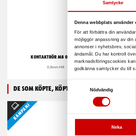
Samtycke
Denna webbplats använder 
För att förbättra din använd
möjliggör anpassning av din u
annonser i nyhetsbrev, socia
ändamål. Du har kontroll öve
Kontaktrör m8 0,8 mm
Plastsve
marknadsföringscookies kan i
0,8mm M8
godkänna samtycker du till så
Samtyckesval
De som köpte, köpte även
Nödvändig
Kampanj
Neka