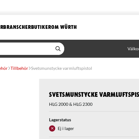
ER
BRANSCHER
BUTIKER
OM WÜRTH
Välko
ehör
Tillbehör
Svetsmunstycke varmluftspistol
Svetsmunstycke varmluftspi
HLG 2000 & HLG 2300
Lagerstatus
Ej i lager