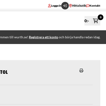
Logga in
Hitta butik
Kontakt
0
0
:-
mmen till wurth.se!
Registrera ett konto
och börja handla redan idag.
stol