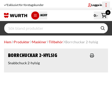
Exklusivt för företagskunder
Logga in
0
0
:-
MENY
Hem
Produkter
Maskiner
Tillbehör
Borrchuckar 2-hylsig
Borrchuckar 2-hylsig
Snabbchuck 2-hylsig