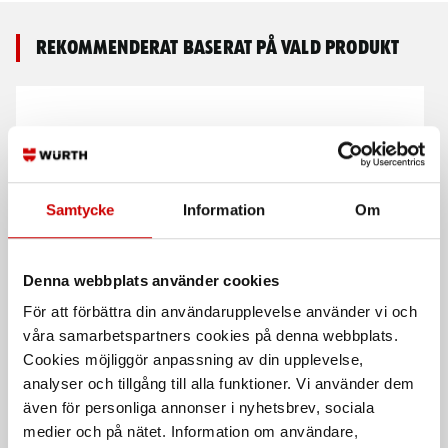
Rekommenderat baserat på vald produkt
Samtycke
Information
Om
Sats med Pramet ER-
Borrchuck 1/4" bits
Denna webbplats använder cookies
hylsor
1/4" bits fattning 0,4-6,0 mm
För att förbättra din användarupplevelse använder vi och
För cylindriska skaft
våra samarbetspartners cookies på denna webbplats.
Cookies möjliggör anpassning av din upplevelse,
analyser och tillgång till alla funktioner. Vi använder dem
även för personliga annonser i nyhetsbrev, sociala
medier och på nätet. Information om användare,