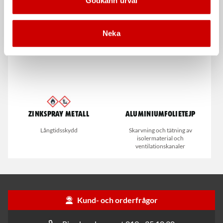
Godkänn urval
Universal petverktyg
Zebra
Neka
Zinkspray Metall
Aluminiumfolietejp
Långtidsskydd
Skarvning och tätning av
isolermaterial och
ventilationskanaler
Kund- och orderfrågor