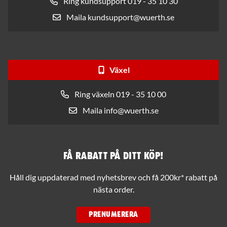
Ring kundsupport 019 - 35 10 30
Maila kundsupport@wuerth.se
Växel
Ring växeln 019 - 35 10 00
Maila info@wuerth.se
Få rabatt på ditt köp!
Håll dig uppdaterad med nyhetsbrev och få 200kr* rabatt på
nästa order.
PRENUMERERA