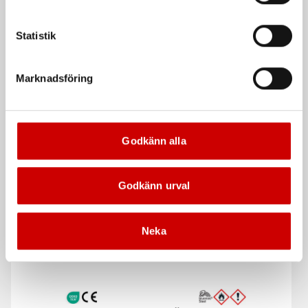
Statistik
Marknadsföring
Svarta nitrilhandskar
Brakecleaner
universalrengöring
Godkänn alla
Nitrilhandskar för engångsbruk
Prisvärd universalrengöring och
bromsrengöring.
Godkänn urval
Kampanj
Neka