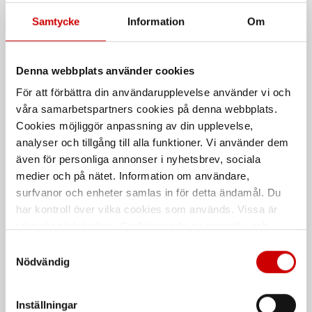
Munstycke monobolt
Blindnitpistol PNG 122
Samtycke
Information
Om
Till Blindnitpistol
För nit 2,4-6,4 mm. Splint max 4,5
mm
Denna webbplats använder cookies
För att förbättra din användarupplevelse använder vi och
våra samarbetspartners cookies på denna webbplats.
Cookies möjliggör anpassning av din upplevelse,
analyser och tillgång till alla funktioner. Vi använder dem
även för personliga annonser i nyhetsbrev, sociala
medier och på nätet. Information om användare,
surfvanor och enheter samlas in för detta ändamål. Du
Blindnitpistol PNG 102
Blindnitpistol M-Cube
ANG 18 V Compact 2X2AH
har kontroll över vilka cookies som används. Vissa är
För nit 2,4-5,0 mm. Splint max
tekniskt nödvändiga. Godkännande av statistik- och
3,2mm
Maskinkropp inkl. batteri, laddare
och Orsyväska
marknadsföringscookies kan innebära dataöverföring till
Samtyckesval
länder utanför EU med olika dataskyddsnormer. Genom
Nödvändig
att godkänna samtycker du till sådana överföringar. Läs
De som köpte, köpte även
vår Integritetspolicy för mer information.
Inställningar