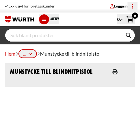
Exklusivt för företagskunder
Logga in
0
0
:-
MENY
Hem
...
Munstycke till blindnitpistol
Munstycke till blindnitpistol