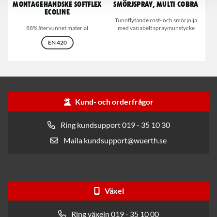
Montagehandske Softflex
Smörjspray, Multi Cobra
Ecoline
Tunnflytande rost- och smörjolja
88% återvunnet material
med variabelt spraymunstycke
EN 420
Kund- och orderfrågor
Ring kundsupport 019 - 35 10 30
Maila kundsupport@wuerth.se
Växel
Ring växeln 019 - 35 10 00