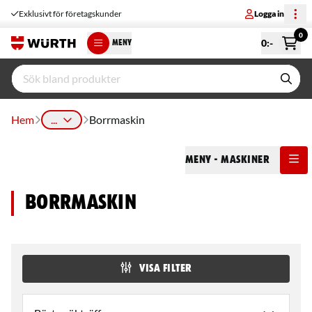
Exklusivt för företagskunder
Logga in
0
0
:-
MENY
Hem
...
Borrmaskin
Meny
- Maskiner
Borrmaskin
VISA FILTER