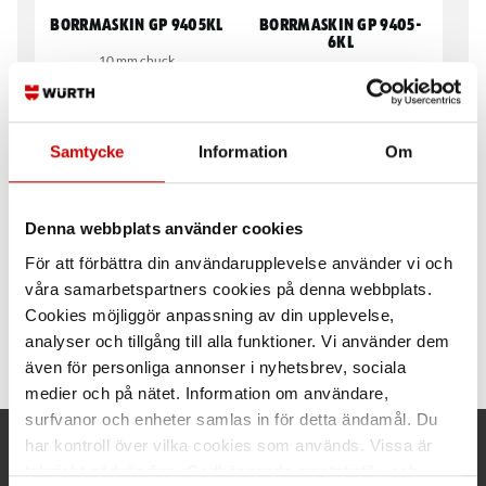
Borrmaskin GP 9405KL
Borrmaskin GP 9405-
6KL
10 mm chuck
13 mm chuck
Samtycke
Information
Om
Denna webbplats använder cookies
För att förbättra din användarupplevelse använder vi och
våra samarbetspartners cookies på denna webbplats.
Rak Borrmaskin GP
Punktsvetsborrmaskin
7015
Vario Drill WS 90
Cookies möjliggör anpassning av din upplevelse,
analyser och tillgång till alla funktioner. Vi använder dem
10 mm chuck
Inklusive väska.
även för personliga annonser i nyhetsbrev, sociala
medier och på nätet. Information om användare,
surfvanor och enheter samlas in för detta ändamål. Du
har kontroll över vilka cookies som används. Vissa är
Kund- och orderfrågor
tekniskt nödvändiga. Godkännande av statistik- och