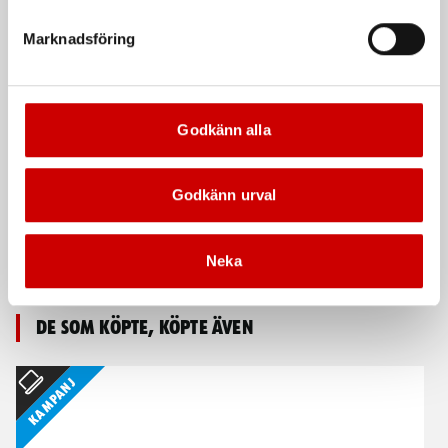
Mutterdragare med 4 effektlägen
Marknadsföring
Godkänn alla
Godkänn urval
Mutterdragare DSS 1/2"
Mutterdragare DSS 3/4"
Superior-SL
Würth
Neka
Kraftfull mutterdragare
De som köpte, köpte även
Kampanj