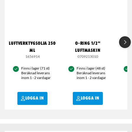
LUFTVERKTYGSOLJA 250
O-RING 1/2"
L
ML
LUFTMASKIN
1656914
0709213010
Finns i lager (71 st)
Finns i lager (48 st)
Beräknad leverans
Beräknad leverans
inom 1 - 2 vardagar
inom 1 - 2 vardagar
LOGGA IN
LOGGA IN