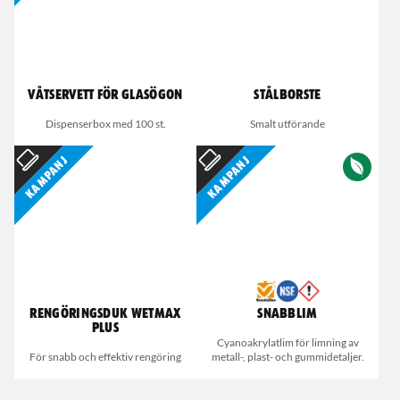
Våtservett för glasögon
Stålborste
Dispenserbox med 100 st.
Smalt utförande
Kampanj
Kampanj
Rengöringsduk Wetmax
Snabblim
Plus
Cyanoakrylatlim för limning av
För snabb och effektiv rengöring
metall-, plast- och gummidetaljer.