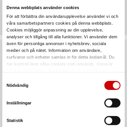
Denna webbplats använder cookies
Teknisk data
För att förbättra din användarupplevelse använder vi och
våra samarbetspartners cookies på denna webbplats.
Cookies möjliggör anpassning av din upplevelse,
analyser och tillgång till alla funktioner. Vi använder dem
även för personliga annonser i nyhetsbrev, sociala
medier och på nätet. Information om användare,
Rekommenderat baserat på vald produkt
surfvanor och enheter samlas in för detta ändamål. Du
har kontroll över vilka cookies som används. Vissa är
tekniskt nödvändiga. Godkännande av statistik- och
marknadsföringscookies kan innebära dataöverföring till
Samtyckesval
länder utanför EU med olika dataskyddsnormer. Genom
Nödvändig
att godkänna samtycker du till sådana överföringar. Läs
vår Integritetspolicy för mer information.
Inställningar
Mutterdragare DSS 1/2"
Mutterdragare DSS 1" P
Statistik
Premium Power
DSS 1" P