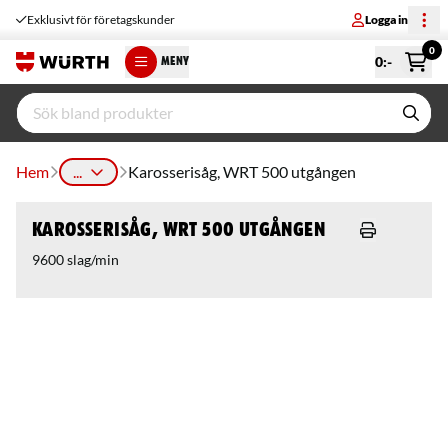
Exklusivt för företagskunder
Logga in
0
0
:-
MENY
Hem
...
Karosserisåg, WRT 500 utgången
Karosserisåg, WRT 500 utgången
9600 slag/min