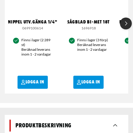
NIPPEL UTV.GÄNGA 1/4"
SÅGBLAD BI-MET 18T
RD-03
0699100614
1696918
Finns i lager (2 289
Finns i lager (3 förp)
st)
Beräknad leverans
Beräknad leverans
inom 1 - 2 vardagar
inom 1 - 2 vardagar
LOGGA IN
LOGGA IN
Produktbeskrivning