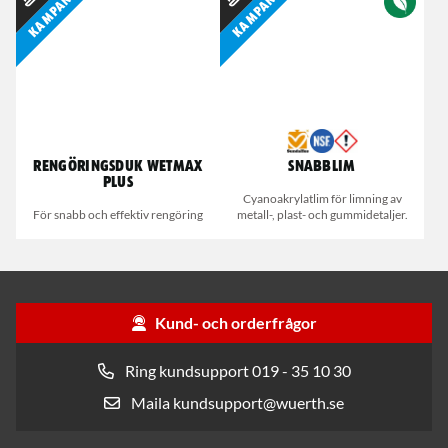
Kampanj
Kampanj
Rengöringsduk Wetmax
Snabblim
Plus
Cyanoakrylatlim för limning av
För snabb och effektiv rengöring
metall-, plast- och gummidetaljer.
Kund- och orderfrågor
Ring kundsupport 019 - 35 10 30
Maila kundsupport@wuerth.se