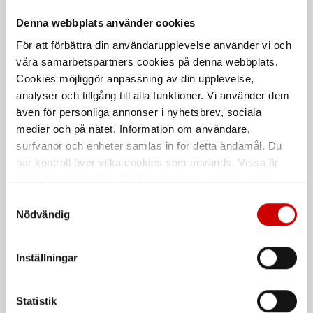
Rekommenderat baserat på vald produkt
Denna webbplats använder cookies
För att förbättra din användarupplevelse använder vi och
våra samarbetspartners cookies på denna webbplats.
Kampanj
Cookies möjliggör anpassning av din upplevelse,
analyser och tillgång till alla funktioner. Vi använder dem
även för personliga annonser i nyhetsbrev, sociala
medier och på nätet. Information om användare,
surfvanor och enheter samlas in för detta ändamål. Du
har kontroll över vilka cookies som används. Vissa är
tekniskt nödvändiga. Godkännande av statistik- och
Karosserisåg DST 380
Karosserisåg WPS 3000
marknadsföringscookies kan innebära dataöverföring till
Samtyckesval
9500 slag/min
12000 slag/min
länder utanför EU med olika dataskyddsnormer. Genom
Nödvändig
att godkänna samtycker du till sådana överföringar. Läs
Kampanj
vår Integritetspolicy för mer information.
Inställningar
Statistik