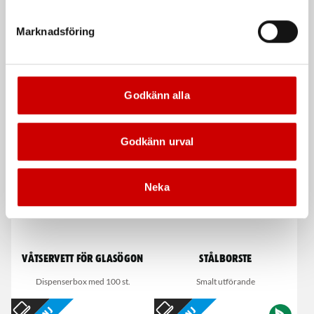
Marknadsföring
Karosserisågblad
Bandslip DSF 10
bimetall
10/12 X 330 mm
Godkänn alla
De som köpte, köpte även
Kampanj
Godkänn urval
Neka
Våtservett för glasögon
Stålborste
Dispenserbox med 100 st.
Smalt utförande