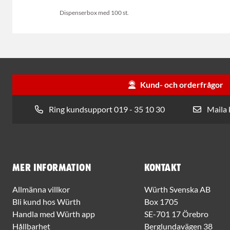
Dispenserbox med 100 st.
Kund- och orderfrågor
Ring kundsupport 019 - 35 10 30
Maila
Mer information
Kontakt
Allmänna villkor
Würth Svenska AB
Bli kund hos Würth
Box 1705
Handla med Würth app
SE-701 17 Örebro
Hållbarhet
Berglundavägen 38