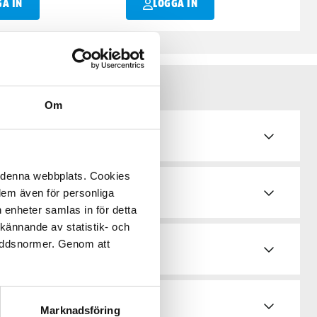
GA IN
LOGGA IN
Om
de
å denna webbplats. Cookies
 dem även för personliga
 enheter samlas in för detta
kännande av statistik- och
kyddsnormer. Genom att
d & bruksanvisningar
Marknadsföring