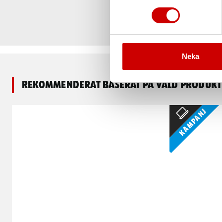
Neka
Rekommenderat baserat på vald produkt
Kampanj