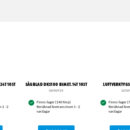
24T 10ST
SÅGBLAD DKS100 BIMET.14T 10ST
LUFTVERKTYGS
0696914
1656
Finns i lager (140 förp)
Finns i lager (7
 1 - 2
Beräknad leverans inom 1 - 2
Beräknad leve
vardagar
vardagar