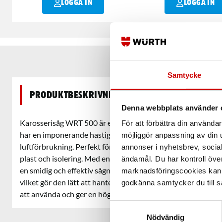
LOGGA IN
LOGGA IN
Samtycke
Produktbeskrivning
Denna webbplats använder 
Karosserisåg WRT 500 är en ergonomisk såg med hög produk
För att förbättra din använd
har en imponerande hastighet på 9600 slag/min, men ger änd
möjliggör anpassning av din u
luftförbrukning. Perfekt för arbete mot tunnplåt, bilpaneler
annonser i nyhetsbrev, socia
plast och isolering. Med en slaglängd på 8 mm och arbetstr
ändamål. Du har kontroll öve
en smidig och effektiv sågning. Den väger endast 1,05 kg oc
marknadsföringscookies kan i
vilket gör den lätt att hantera. Med minsta rekommenderad
godkänna samtycker du till så
att använda och ger en hög precision.
Samtyckesval
Nödvändig