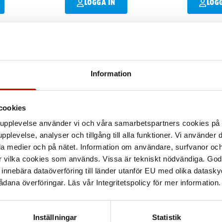
LOGGA IN
LOG
Information
Användningsområ
cookies
tivitet och mjuk gång. Den
arupplevelse använder vi och våra samarbetspartners cookies p
å låga vibrationer och låg
Egenskaper
pplevelse, analyser och tillgång till alla funktioner. Vi använder
, plåttrummor, aluminium,
la medier och på nätet. Information om användare, surfvanor och
yck på 6,5 bar ger WRT 500
r vilka cookies som används. Vissa är tekniskt nödvändiga. God
h har en storlek på 195 mm,
nnebära dataöverföring till länder utanför EU med olika datas
Säkerhetsdatabla
e slang på 6 mm är den enkel
dana överföringar. Läs vår Integritetspolicy för mer information.
Teknisk data
Inställningar
Statistik