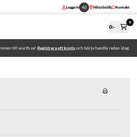
Logga in
Hitta butik
Kontakt
0
0
:-
mmen till wurth.se!
Registrera ett konto
och börja handla redan idag.