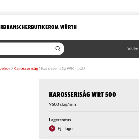
ER
BRANSCHER
BUTIKER
OM WÜRTH
Välko
lbehör
Karosserisåg
Karosserisåg WRT 500
Karosserisåg WRT 500
9600 slag/min
Lagerstatus
Ej i lager