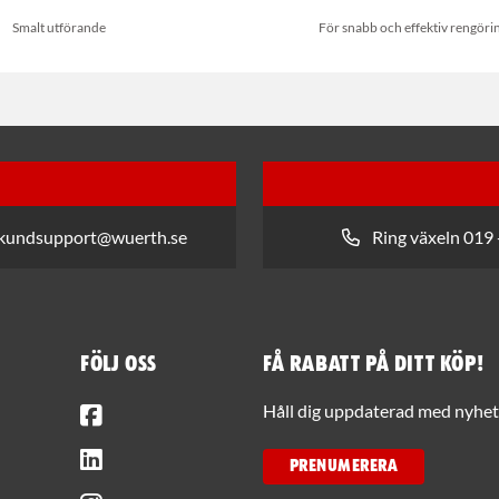
Smalt utförande
För snabb och effektiv rengöri
 kundsupport@wuerth.se
Ring växeln 019 
Följ oss
Få rabatt på ditt köp!
Facebook
Håll dig uppdaterad med nyhets
LinkedIn
PRENUMERERA