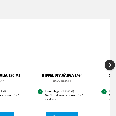
OLJA 250 ML
NIPPEL UTV.GÄNGA 1/4"
SÅG
914
0699100614
1 st)
Finns i lager (2 290 st)
Finns
rans inom 1 - 2
Beräknad leverans inom 1 - 2
Beräk
vardagar
vard