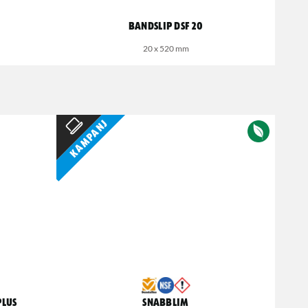
Bandslip DSF 20
20 x 520 mm
Kampanj
Plus
Snabblim