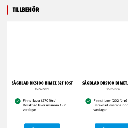
Tillbehör
SÅGBLAD DKS100 BIMET.32T 10ST
SÅGBLAD DKS100 BIMET.
0696932
0696924
Finns i lager (270 förp)
Finns i lager (202 förp)
Beräknad leverans inom 1 - 2
Beräknad leverans inom
vardagar
vardagar