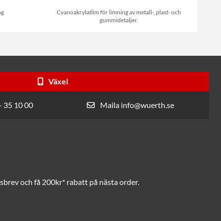
ng
Cyanoakrylatlim för limning av metall-, plast- och
gummidetaljer.
Växel
- 35 10 00
Maila info@wuerth.se
brev och få 200kr* rabatt på nästa order.