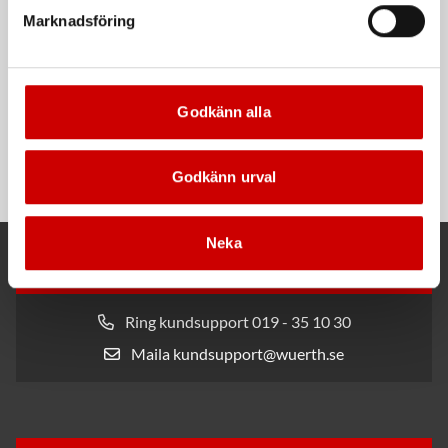
Marknadsföring
Godkänn alla
Rengöringsduk Wetmax
Snabblim
Plus
Cyanoakrylatlim för limning av
För snabb och effektiv rengöring
metall-, plast- och gummidetaljer.
Godkänn urval
Neka
Kund- och orderfrågor
Ring kundsupport 019 - 35 10 30
Maila kundsupport@wuerth.se