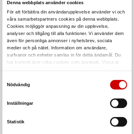
Denna webbplats använder cookies
Superior-SL
Reservdel till WRT500
För att förbättra din användarupplevelse använder vi och
Kraftfull mutterdragare
våra samarbetspartners cookies på denna webbplats.
Cookies möjliggör anpassning av din upplevelse,
De som köpte, köpte även
analyser och tillgång till alla funktioner. Vi använder dem
även för personliga annonser i nyhetsbrev, sociala
Kampanj
medier och på nätet. Information om användare,
surfvanor och enheter samlas in för detta ändamål. Du
har kontroll över vilka cookies som används. Vissa är
tekniskt nödvändiga. Godkännande av statistik- och
marknadsföringscookies kan innebära dataöverföring till
Samtyckesval
länder utanför EU med olika dataskyddsnormer. Genom
Nödvändig
att godkänna samtycker du till sådana överföringar. Läs
Våtservett för glasögon
Stålborste
vår Integritetspolicy för mer information.
Inställningar
Dispenserbox med 100 st.
Smalt utförande
Kampanj
Kampanj
Statistik