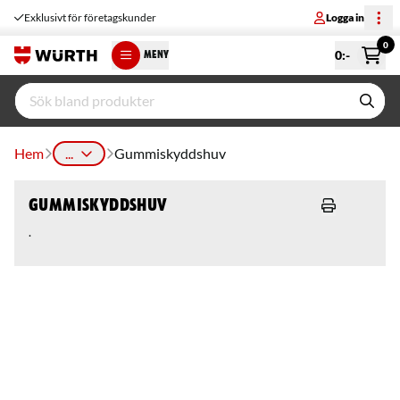
Exklusivt för företagskunder
Logga in
0
0
:-
MENY
Hem
...
Gummiskyddshuv
Gummiskyddshuv
.