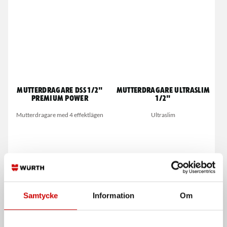
Mutterdragare DSS 1/2"
Mutterdragare Ultraslim
Premium Power
1/2"
Mutterdragare med 4 effektlägen
Ultraslim
Samtycke
Information
Om
Skruv WRT500
Mutterdragare DSS 1/2"