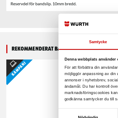
Reservdel för bandslip. 10mm bredd.
Samtycke
Rekommenderat baserat på vald produkt
Denna webbplats använder 
Kampanj
För att förbättra din använd
möjliggör anpassning av din u
annonser i nyhetsbrev, socia
ändamål. Du har kontroll öve
marknadsföringscookies kan i
godkänna samtycker du till så
Samtyckesval
Nödvändig