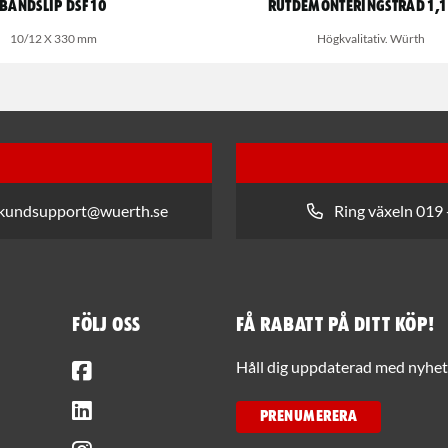
Bandslip DSF 10
Rutdemonteringstråd 1,
10/12 X 330 mm
Högkvalitativ. Würth
 kundsupport@wuerth.se
Ring växeln 019 
Följ oss
Få rabatt på ditt köp!
Facebook
Håll dig uppdaterad med nyhets
LinkedIn
PRENUMERERA