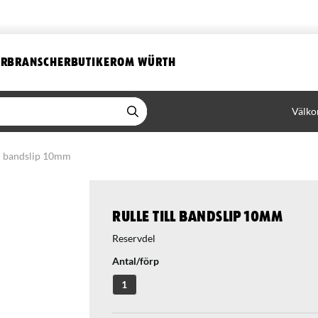
ER
BRANSCHER
BUTIKER
OM WÜRTH
Välko
ll bandslip 10mm
Rulle till bandslip 10mm
Reservdel
Antal/förp
1