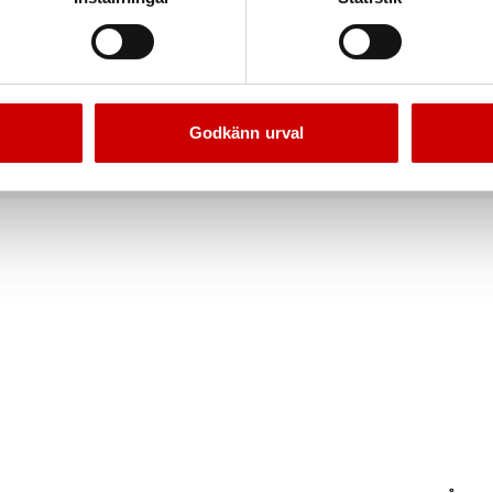
Bandslip DSF 20
Lager till bandslip 10
20 x 520 mm
Reservdel
Godkänn urval