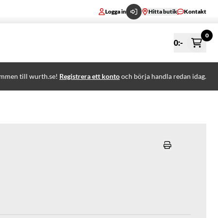
Logga in
Hitta butik
Kontakt
0
0
:-
mmen till wurth.se!
Registrera ett konto
och börja handla redan idag.