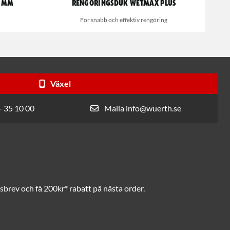
1 mm
Rengöringsduk Wetmax Plus
För snabb och effektiv rengöring
Växel
- 35 10 00
Maila info@wuerth.se
brev och få 200kr* rabatt på nästa order.