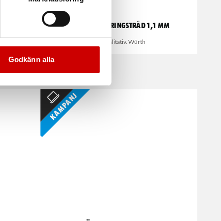
mm
Rutdemonteringstråd 1,1 mm
Högkvalitativ. Würth
Godkänn alla
Kampanj