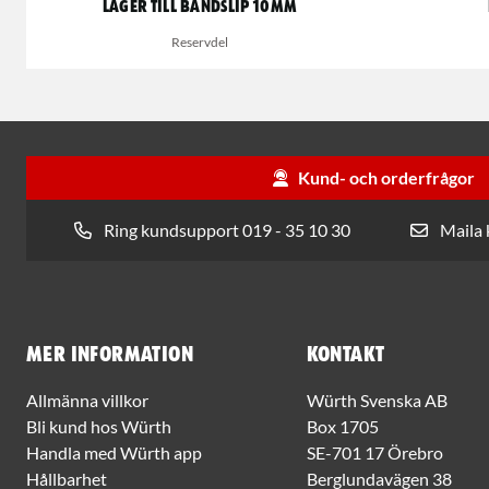
Lager till bandslip 10mm
Reservdel
Kund- och orderfrågor
Ring kundsupport 019 - 35 10 30
Maila
Mer information
Kontakt
Allmänna villkor
Würth Svenska AB
Bli kund hos Würth
Box 1705
Handla med Würth app
SE-701 17 Örebro
Hållbarhet
Berglundavägen 38