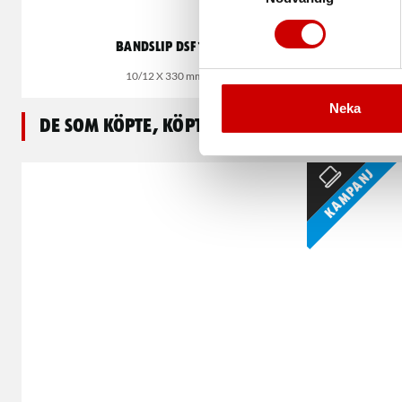
Bandslip DSF 10
10/12 X 330 mm
Neka
De som köpte, köpte även
Kampanj