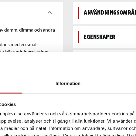
Användningsområ
 av damm, dimma och andra
Egenskaper
alans med en smal,
r du bär andningsskyddet.
en 3M™ 501 filterhållare och
Teknisk data
och partikelskydd.
Information
cookies
arupplevelse använder vi och våra samarbetspartners cookies p
pplevelse, analyser och tillgång till alla funktioner. Vi använder
la medier och på nätet. Information om användare, surfvanor och
r vilka cookies som används. Vissa är tekniskt nödvändiga. God