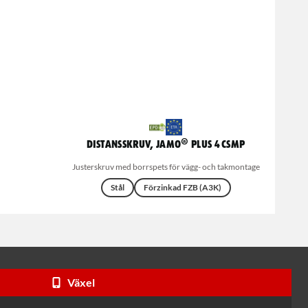
Distansskruv, JAMO® plus 4 CSMP
Justerskruv med borrspets för vägg- och takmontage
Stål
Förzinkad FZB (A3K)
Växel