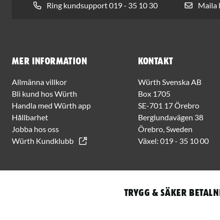
Ring kundsupport 019 - 35 10 30
Maila
Mer information
Kontakt
Allmänna villkor
Würth Svenska AB
Bli kund hos Würth
Box 1705
Handla med Würth app
SE-701 17 Örebro
Hållbarhet
Berglundavägen 38
Jobba hos oss
Örebro, Sweden
Würth Kundklubb
Växel:
019 - 35 10 00
Trygg & säker betaln