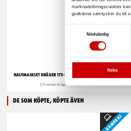
marknadsföringscookies kan i
godkänna samtycker du till så
Samtyckesval
Nödvändig
Neka
Halvmaskset Dräger 175-Serien A2P3RD
Filt
175-serien Dräger
Filt
De som köpte, köpte även
Kampanj