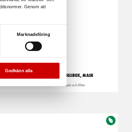
kyddsnormer. Genom att
Marknadsföring
Godkänn alla
Förvaringsbox, mask
För mask och filter