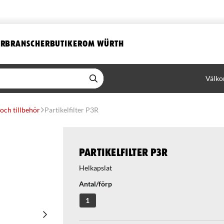
ER
BRANSCHER
BUTIKER
OM WÜRTH
Välko
 och tillbehör
Partikelfilter P3R
Partikelfilter P3R
Helkapslat
Antal/förp
1