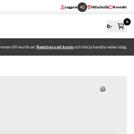
Logga in
Hitta butik
Kontakt
0
0
:-
mmen till wurth.se!
Registrera ett konto
och börja handla redan idag.