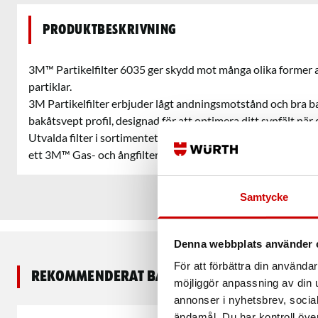
Produktbeskrivning
3M™ Partikelfilter 6035 ger skydd mot många olika former
partiklar.
3M Partikelfilter erbjuder lågt andningsmotstånd och bra b
bakåtsvept profil, designad för att optimera ditt synfält nä
Utvalda filter i sortimentet kan användas tillsammans med 
ett 3M™ Gas- och ångfilter för att ge kombinerat gas-, ång- 
Samtycke
Denna webbplats använder 
För att förbättra din använd
Rekommenderat baserat på vald produkt
möjliggör anpassning av din u
annonser i nyhetsbrev, socia
ändamål. Du har kontroll öve