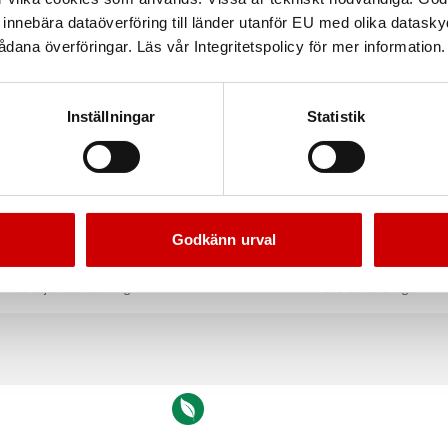
nnebära dataöverföring till länder utanför EU med olika datas
dana överföringar. Läs vår Integritetspolicy för mer information.
Inställningar
Statistik
Godkänn urval
er Dräger 175-serien
Halvmask HM175
er med bajonettanslutning
175-serien Dräger