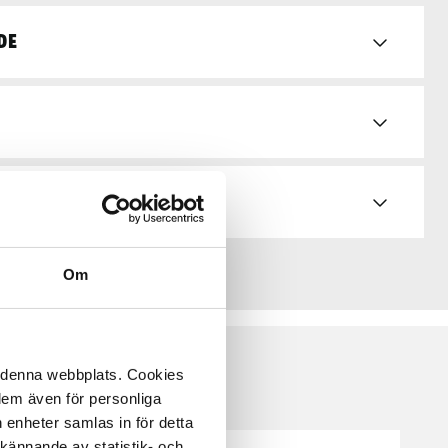
de
Om
å denna webbplats. Cookies
 dem även för personliga
 enheter samlas in för detta
kännande av statistik- och