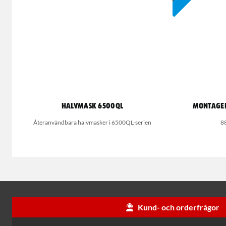
Halvmask 6500QL
Montageh
Återanvändbara halvmasker i 6500QL-serien
8
Kund- och orderfrågor