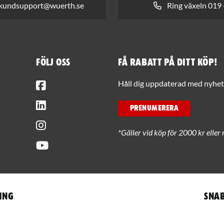
 kundsupport@wuerth.se
Ring växeln 019 
Följ oss
Få rabatt på ditt köp!
Facebook
Håll dig uppdaterad med nyhets
LinkedIn
PRENUMERERA
Instagram
*Gäller vid köp för 2000 kr eller 
Youtube
ing
Snab