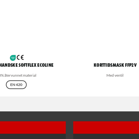
andske Softflex Ecoline
Korttidsmask FFP2V
8% återvunnet material
Med ventil
EN 420