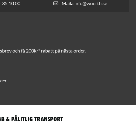
- 35 10 00
Maila info@wuerth.se
brev och få 200kr* rabatt på nästa order.
mer.
b & pålitlig transport