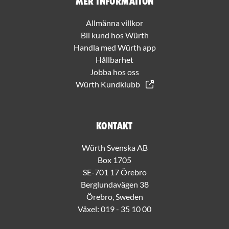
Mer information
Allmänna villkor
Bli kund hos Würth
Handla med Würth app
Hållbarhet
Jobba hos oss
Würth Kundklubb
Kontakt
Würth Svenska AB
Box 1705
SE-701 17 Örebro
Berglundavägen 38
Örebro, Sweden
Växel:
019 - 35 10 00