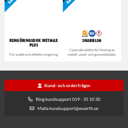
Rengöringsduk Wetmax
Snabblim
Plus
Cyanoakrylatlim för limning av
För snabb och effektiv rengöring
metall-, plast- och gummidetaljer.
Kund- och orderfrågor
Ring kundsupport 019 - 35 10 30
Maila kundsupport@wuerth.se