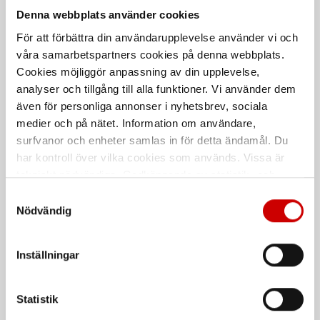
Denna webbplats använder cookies
För att förbättra din användarupplevelse använder vi och
våra samarbetspartners cookies på denna webbplats.
Cookies möjliggör anpassning av din upplevelse,
analyser och tillgång till alla funktioner. Vi använder dem
även för personliga annonser i nyhetsbrev, sociala
medier och på nätet. Information om användare,
Partikelfilter Callisto
Paket - Ansiktsskydd
surfvanor och enheter samlas in för detta ändamål. Du
Callisto G10
har kontroll över vilka cookies som används. Vissa är
Till fläktenhet Callisto
Inklusive fläktenhet och väska
tekniskt nödvändiga. Godkännande av statistik- och
marknadsföringscookies kan innebära dataöverföring till
Samtyckesval
länder utanför EU med olika dataskyddsnormer. Genom
Nödvändig
att godkänna samtycker du till sådana överföringar. Läs
vår Integritetspolicy för mer information.
Inställningar
Statistik