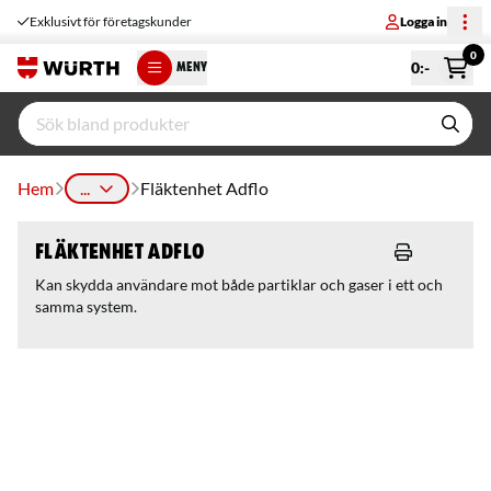
Exklusivt för företagskunder
Logga in
0
0
:-
MENY
Hem
...
Fläktenhet Adflo
Fläktenhet Adflo
Kan skydda användare mot både partiklar och gaser i ett och