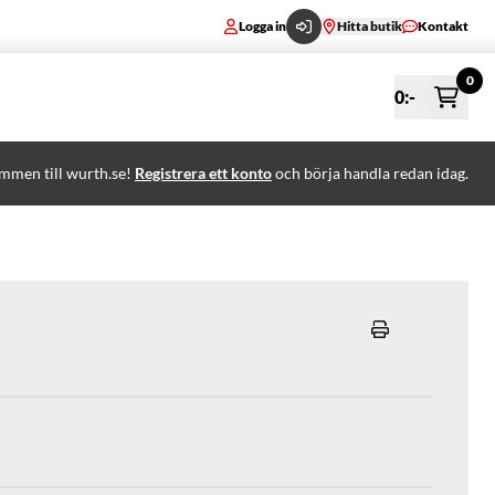
Logga in
Hitta butik
Kontakt
0
0
:-
mmen till wurth.se!
Registrera ett konto
och börja handla redan idag.