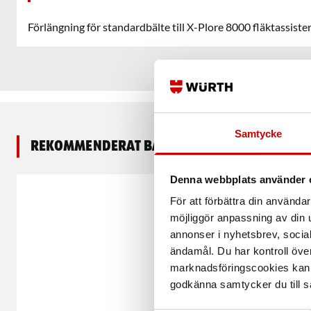
Förlängning för standardbälte till X-Plore 8000 fläktassist
Samtycke
Rekommenderat baserat på vald produkt
Denna webbplats använder 
För att förbättra din använd
möjliggör anpassning av din u
annonser i nyhetsbrev, socia
ändamål. Du har kontroll öve
marknadsföringscookies kan i
godkänna samtycker du till så