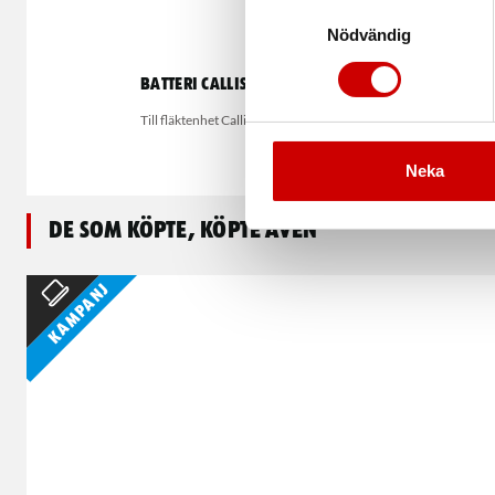
Samtyckesval
Nödvändig
Batteri Callisto
Ansikt
Till fläktenhet Callisto
För 
Neka
De som köpte, köpte även
Kampanj