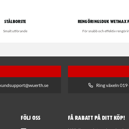
Stålborste
Rengöringsduk Wetmax 
Smalt utförande
För snabb och effektiv rengöri
 kundsupport@wuerth.se
Ring växeln 019 
Följ oss
Få rabatt på ditt köp!