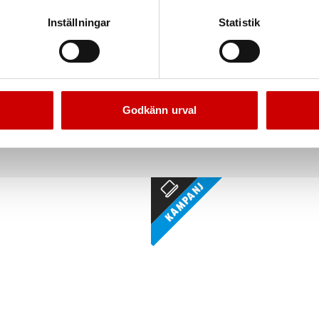
Inställningar
Statistik
stätning Callisto G10
Svetsvisir Dräger X-Plore
ansiktsskydd Callisto G10
Dräger X-Plore 8000
Polyester - PES
Godkänn urval
Kampanj