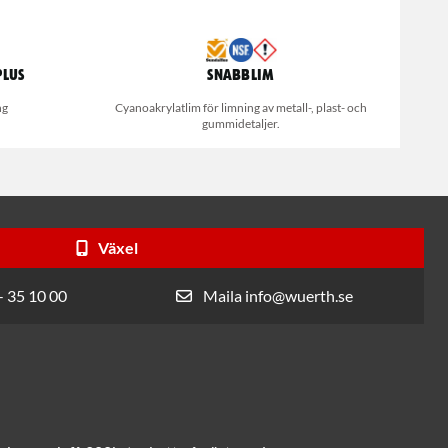
Plus
Snabblim
ng
Cyanoakrylatlim för limning av metall-, plast- och
gummidetaljer.
Växel
- 35 10 00
Maila info@wuerth.se