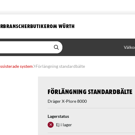
ER
BRANSCHER
BUTIKER
OM WÜRTH
Välko
assisterade system
Förlängning standardbälte
Förlängning standardbälte
Dräger X-Plore 8000
Lagerstatus
Ej i lager