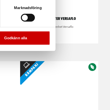
Marknadsföring
 8000
A2P-filter Versaflo
Till fläktenhet Versaflo
Godkänn alla
Kampanj