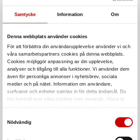
Samtycke
Information
Om
Denna webbplats använder cookies
För att förbättra din användarupplevelse använder vi och
våra samarbetspartners cookies på denna webbplats.
Cookies möjliggör anpassning av din upplevelse,
analyser och tillgång till alla funktioner. Vi använder dem
Batteri Callisto
Fläktmotor SR500
även för personliga annonser i nyhetsbrev, sociala
Till fläktenhet Callisto
SR 500
medier och på nätet. Information om användare,
surfvanor och enheter samlas in för detta ändamål. Du
De som köpte, köpte även
har kontroll över vilka cookies som används. Vissa är
tekniskt nödvändiga. Godkännande av statistik- och
marknadsföringscookies kan innebära dataöverföring till
Kampanj
Samtyckesval
länder utanför EU med olika dataskyddsnormer. Genom
Nödvändig
att godkänna samtycker du till sådana överföringar. Läs
vår Integritetspolicy för mer information.