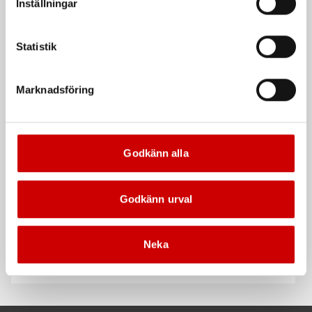
Inställningar
Statistik
Våtservett för glasögon
Stålborste
Dispenserbox med 100 st.
Smalt utförande
Marknadsföring
Kampanj
Kampanj
Godkänn alla
Godkänn urval
Rengöringsduk Wetmax
Snabblim
Neka
Plus
Cyanoakrylatlim för limning av
För snabb och effektiv rengöring
metall-, plast- och gummidetaljer.