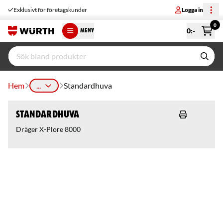
Exklusivt för företagskunder
Logga in
0
0
:-
MENY
Hem
...
Standardhuva
Standardhuva
Dräger X-Plore 8000