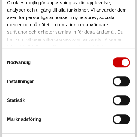
G10
stenskottsreparation
Cookies möjliggör anpassning av din upplevelse,
analyser och tillgång till alla funktioner. Vi använder dem
För ansiktsskydd Callisto G10
Snabbt och enkelt system för att
reparera stenskott i vindruta
även för personliga annonser i nyhetsbrev, sociala
Polyester - PES
medier och på nätet. Information om användare,
surfvanor och enheter samlas in för detta ändamål. Du
har kontroll över vilka cookies som används. Vissa är
De som köpte, köpte även
tekniskt nödvändiga. Godkännande av statistik- och
marknadsföringscookies kan innebära dataöverföring till
Samtyckesval
Kampanj
länder utanför EU med olika dataskyddsnormer. Genom
Nödvändig
att godkänna samtycker du till sådana överföringar. Läs
vår Integritetspolicy för mer information.
Inställningar
Statistik
Våtservett för glasögon
Stålborste
Marknadsföring
Dispenserbox med 100 st.
Smalt utförande