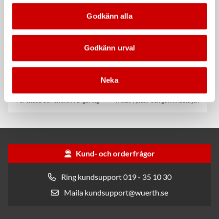
Kampanj
Kampanj
Godkänn alla
Godkänn urval
Rengöringsduk Wetmax
Snabblim
Neka
Plus
Cyanoakrylatlim för limning av
För snabb och effektiv rengöring
metall-, plast- och gummidetaljer.
Kund- och orderfrågor
Ring kundsupport 019 - 35 10 30
Maila kundsupport@wuerth.se