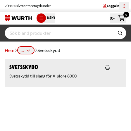
Exklusivt för företagskunder
Logga in
0
0
:-
MENY
Hem
...
Svetsskydd
Svetsskydd
Svetsskydd till slang för X-plore 8000