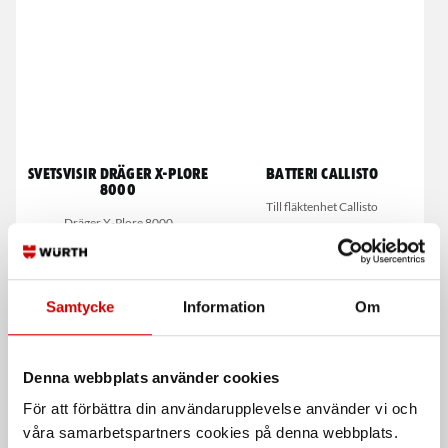
Svetsvisir Dräger X-Plore
Batteri Callisto
8000
Till fläktenhet Callisto
Dräger X-Plore 8000
Samtycke
Information
Om
Denna webbplats använder cookies
För att förbättra din användarupplevelse använder vi och
våra samarbetspartners cookies på denna webbplats.
Ansiktstätning Callisto
System för