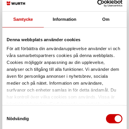
Samtycke
Information
Om
Svarta nitrilhandskar
Nitrilhandskar extra
starka
Nitrilhandskar för engångsbruk
Extra starka nitrilhandskar för
Denna webbplats använder cookies
engångsbruk
För att förbättra din användarupplevelse använder vi och
EN 374
våra samarbetspartners cookies på denna webbplats.
Cookies möjliggör anpassning av din upplevelse,
analyser och tillgång till alla funktioner. Vi använder dem
även för personliga annonser i nyhetsbrev, sociala
medier och på nätet. Information om användare,
surfvanor och enheter samlas in för detta ändamål. Du
har kontroll över vilka cookies som används. Vissa är
tekniskt nödvändiga. Godkännande av statistik- och
marknadsföringscookies kan innebära dataöverföring till
Samtyckesval
Nitrilhandske Light
Buntband med metallås -
länder utanför EU med olika dataskyddsnormer. Genom
Nödvändig
Thomas & Betts
att godkänna samtycker du till sådana överföringar. Läs
Blå 0.06 mm