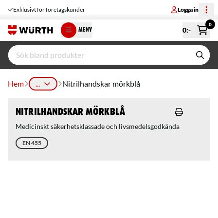
Exklusivt för företagskunder
Logga in
0
0
:-
MENY
Hem
...
Nitrilhandskar mörkblå
Nitrilhandskar mörkblå
Medicinskt säkerhetsklassade och livsmedelsgodkända
EN 455