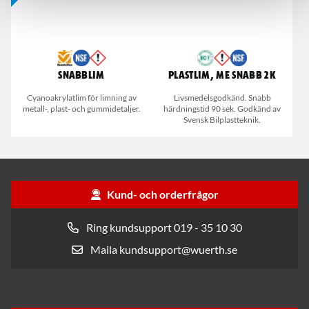
Snabblim
Plastlim, ME Snabb 2K
Cyanoakrylatlim för limning av
Livsmedelsgodkänd. Snabb
metall-, plast- och gummidetaljer.
härdningstid 90 sek. Godkänd av
Svensk Bilplastteknik.
Kund- och orderfrågor
Ring kundsupport 019 - 35 10 30
Maila kundsupport@wuerth.se