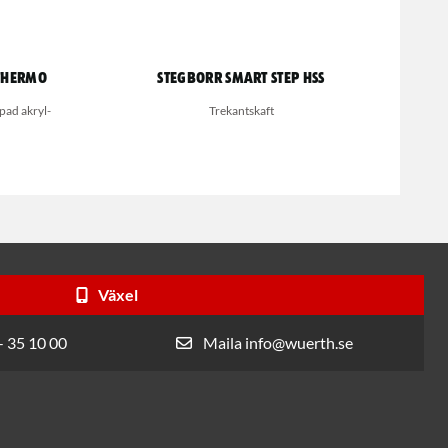
Thermo
Stegborr Smart Step HSS
pad akryl-
Trekantskaft
Växel
- 35 10 00
Maila info@wuerth.se