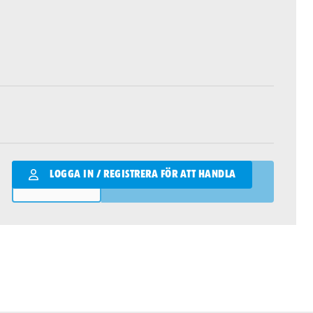
Qantity
LOGGA IN / REGISTRERA FÖR ATT HANDLA
LÄGG I VARUKORGEN