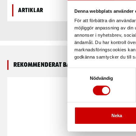
Artiklar
Denna webbplats använder 
För att förbättra din använd
möjliggör anpassning av din u
annonser i nyhetsbrev, socia
ändamål. Du har kontroll öve
marknadsföringscookies kan i
godkänna samtycker du till så
Rekommenderat baserat på vald produkt
Samtyckesval
Nödvändig
Neka