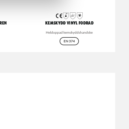
ren
Kemskydd Vinyl fodrad
Heldoppad kemskyddshandske
EN 374