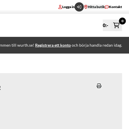
Logga in
Hitta butik
Kontakt
0
0
:-
mmen till wurth.se!
Registrera ett konto
och börja handla redan idag.
r