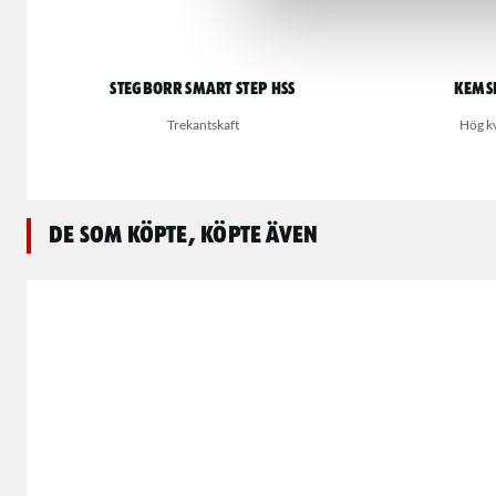
Stegborr Smart Step HSS
Kems
Trekantskaft
Hög kv
De som köpte, köpte även