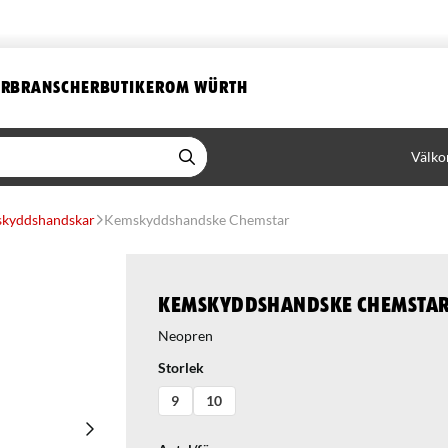
ER
BRANSCHER
BUTIKER
OM WÜRTH
Välko
kyddshandskar
Kemskyddshandske Chemstar
Kemskyddshandske Chemsta
Neopren
Storlek
9
10