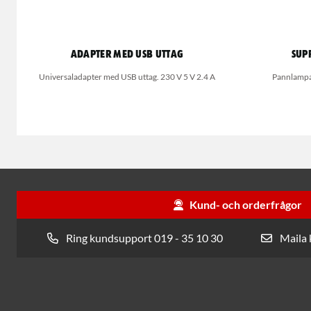
ADAPTER MED USB uttag
Sup
Universaladapter med USB uttag. 230 V 5 V 2.4 A
Pannlampa
Kund- och orderfrågor
Ring kundsupport 019 - 35 10 30
Maila