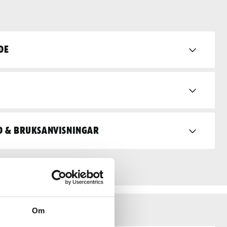
de
d & bruksanvisningar
Om