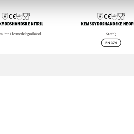
kyddshandske Nitril
Kemskyddshandske Neop
alitet. Livsmedelsgodkänd.
Kraftig
EN 374