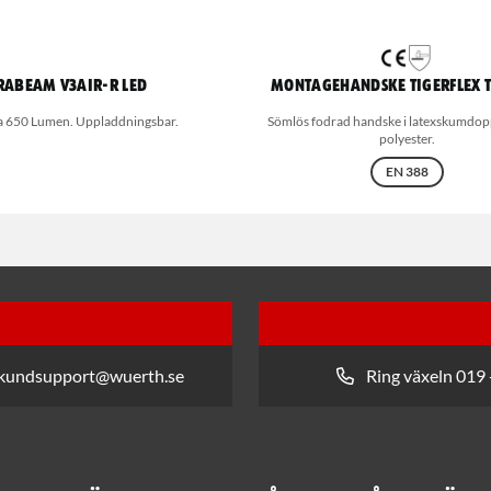
rabeam V3AIR-R LED
Montagehandske Tigerflex 
 650 Lumen. Uppladdningsbar.
Sömlös fodrad handske i latexskumdop
polyester.
EN 388
 kundsupport@wuerth.se
Ring växeln 019 