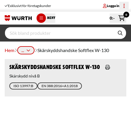
Exklusivt för företagskunder
Logga in
0
0
:-
MENY
Hem
...
Skärskyddshandske Softflex W-130
Skärskyddshandske Softflex W-130
Skärskydd nivå B
ISO 13997:B
EN 388:2016+A1:2018