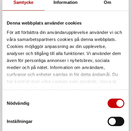
Samtycke
Information
Om
Kampanj
Denna webbplats använder cookies
För att förbättra din användarupplevelse använder vi och
våra samarbetspartners cookies på denna webbplats.
Cookies möjliggör anpassning av din upplevelse,
analyser och tillgång till alla funktioner. Vi använder dem
Tigerflex W-250
Skärskyddshandske W-120
även för personliga annonser i nyhetsbrev, sociala
Skärskydd nivå C
Skyddsnivå B
medier och på nätet. Information om användare,
ISO 13997:C
EN 388
surfvanor och enheter samlas in för detta ändamål. Du
har kontroll över vilka cookies som används. Vissa är
EN 388:2016+A1:2018
tekniskt nödvändiga. Godkännande av statistik- och
marknadsföringscookies kan innebära dataöverföring till
Samtyckesval
Kampanj
länder utanför EU med olika dataskyddsnormer. Genom
Nödvändig
att godkänna samtycker du till sådana överföringar. Läs
vår Integritetspolicy för mer information.
Inställningar