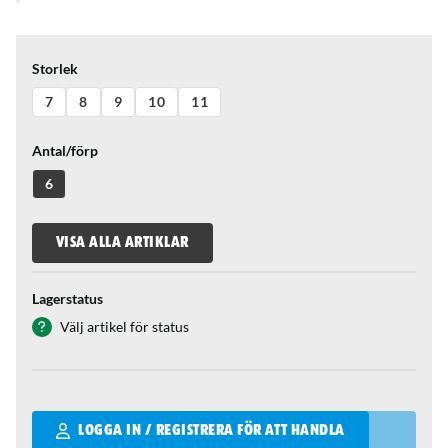
Storlek
7
8
9
10
11
Antal/förp
6
VISA ALLA ARTIKLAR
Lagerstatus
Välj artikel för status
Qantity
LOGGA IN / REGISTRERA FÖR ATT HANDLA