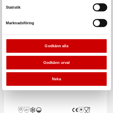
Statistik
Skärskyddshandske W-
Skärskyddshandske W-
160
540
Marknadsföring
Skyddsnivå B
Skärskydd nivå F
ISO 13997:B
ISO 13997:F
EN 388:2016+A1:2018
EN 16340:2014
Godkänn alla
De som köpte, köpte även
Godkänn urval
Neka