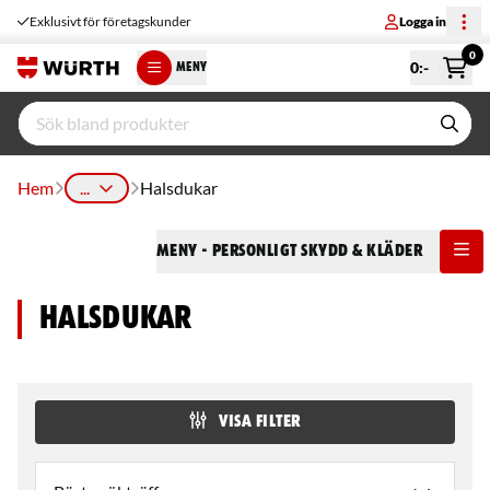
Exklusivt för företagskunder
Logga in
0
0
:-
MENY
Hem
...
Halsdukar
Meny
- Personligt Skydd & Kläder
Halsdukar
VISA FILTER