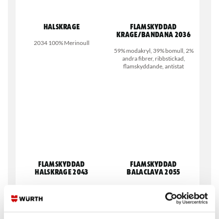
Halskrage
Flamskyddad
krage/bandana 2036
2034 100% Merinoull
59% modakryl, 39% bomull, 2%
andra fibrer, ribbstickad,
flamskyddande, antistat
Flamskyddad
Flamskyddad
halskrage 2043
Balaclava 2055
48% modakryl, 42% bomull, 5%
48% modakryl, 42% bomull, 5%
aramid, 3% polyamid, antistat,
aramid, 3% polyamid, antistat,
interlock, flamskydd
interlock, flamskydd