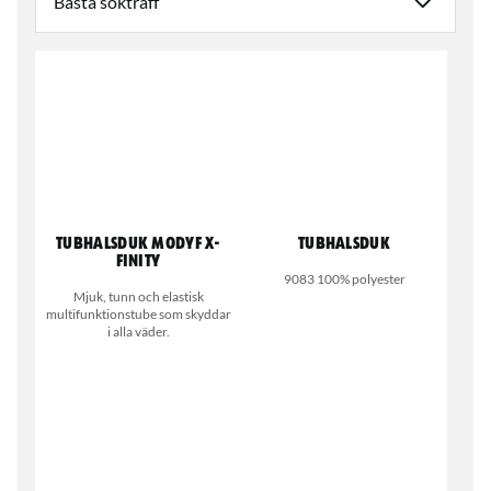
Tubhalsduk MODYF X-
Tubhalsduk
finity
9083 100% polyester
Mjuk, tunn och elastisk
multifunktionstube som skyddar
i alla väder.