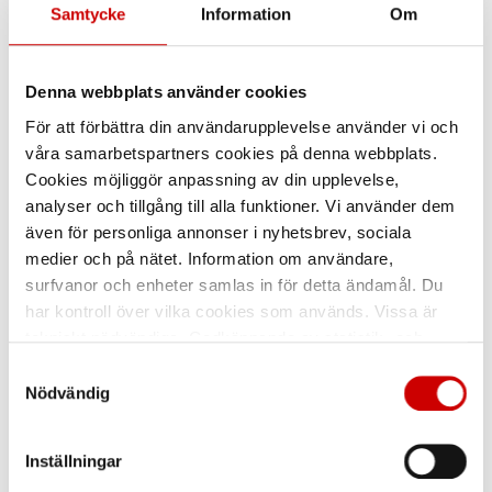
Samtycke
Information
Om
Denna webbplats använder cookies
För att förbättra din användarupplevelse använder vi och
våra samarbetspartners cookies på denna webbplats.
Cookies möjliggör anpassning av din upplevelse,
Halskrage 9212
Flamskyddad
balaclava 2038
analyser och tillgång till alla funktioner. Vi använder dem
100% Akryl
även för personliga annonser i nyhetsbrev, sociala
59% modakryl, 39% bomull, 2%
andra fibrer, ribbstickad,
medier och på nätet. Information om användare,
flamskyddande, antistat
surfvanor och enheter samlas in för detta ändamål. Du
har kontroll över vilka cookies som används. Vissa är
tekniskt nödvändiga. Godkännande av statistik- och
marknadsföringscookies kan innebära dataöverföring till
Samtyckesval
länder utanför EU med olika dataskyddsnormer. Genom
Nödvändig
att godkänna samtycker du till sådana överföringar. Läs
vår Integritetspolicy för mer information.
Inställningar