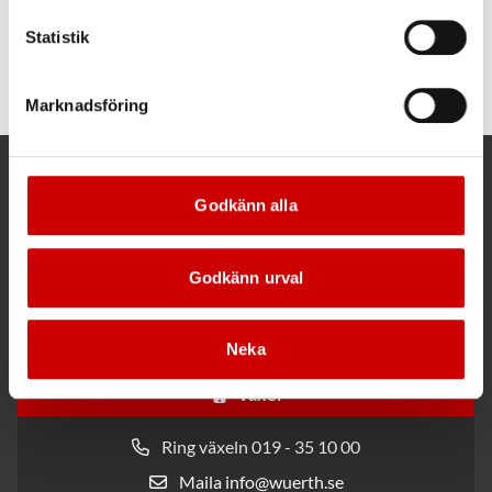
Tubhalsduk Merino
2037
Statistik
85% merinoull, 15% återvunnen
polyamid
Marknadsföring
Kund- och orderfrågor
Godkänn alla
Ring kundsupport 019 - 35 10 30
Godkänn urval
Maila kundsupport@wuerth.se
Neka
Växel
Ring växeln 019 - 35 10 00
Maila info@wuerth.se